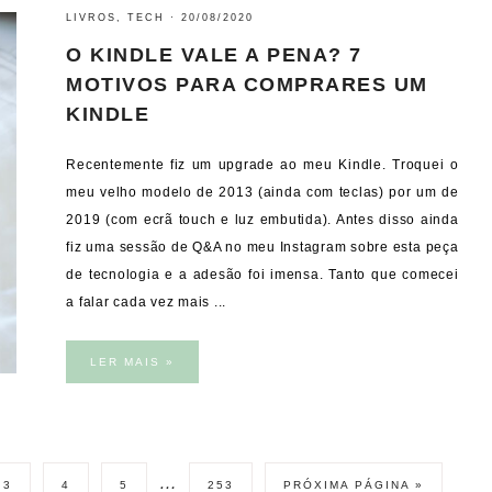
LIVROS
,
TECH
·
20/08/2020
O KINDLE VALE A PENA? 7
MOTIVOS PARA COMPRARES UM
KINDLE
Recentemente fiz um upgrade ao meu Kindle. Troquei o
meu velho modelo de 2013 (ainda com teclas) por um de
2019 (com ecrã touch e luz embutida). Antes disso ainda
fiz uma sessão de Q&A no meu Instagram sobre esta peça
de tecnologia e a adesão foi imensa. Tanto que comecei
a falar cada vez mais ...
LER MAIS »
…
3
4
5
253
PRÓXIMA PÁGINA »