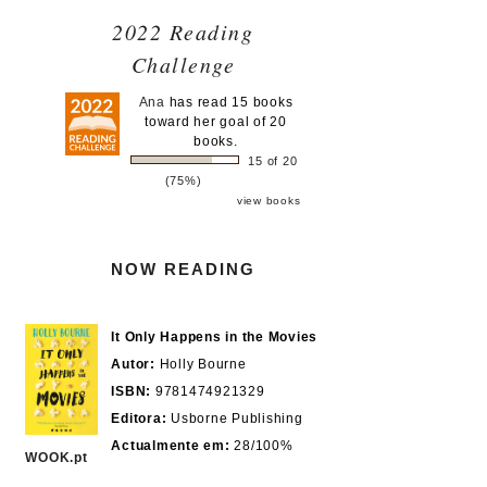
2022 Reading
Challenge
Ana
has read 15 books
toward her goal of 20
books.
15 of 20
(75%)
view books
NOW READING
It Only Happens in the Movies
Autor:
Holly Bourne
ISBN:
9781474921329
Editora:
Usborne Publishing
Actualmente em:
28/100%
WOOK.pt