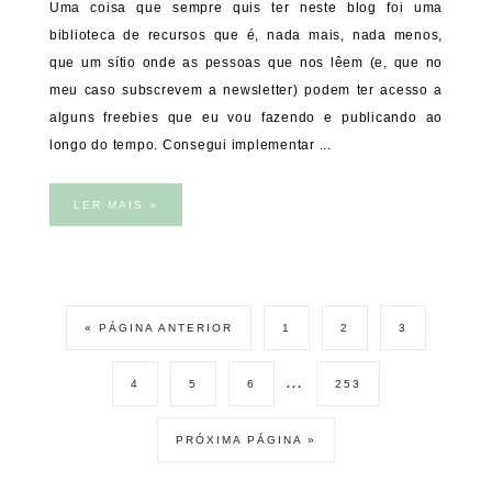
Uma coisa que sempre quis ter neste blog foi uma
biblioteca de recursos que é, nada mais, nada menos,
que um sítio onde as pessoas que nos lêem (e, que no
meu caso subscrevem a newsletter) podem ter acesso a
alguns freebies que eu vou fazendo e publicando ao
longo do tempo. Consegui implementar ...
LER MAIS »
« PÁGINA ANTERIOR
1
2
3
…
4
5
6
253
PRÓXIMA PÁGINA »