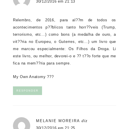
30/12/2016 em 21:13
Relembro, de 2016, para al??m de todos os
acontecimentos p??blicos tanto horr??veis (Trump,
terrorismo, etc…) como bons (a medalha de ouro, a
vit??ria no Europeu, o Guterres, etc…) um livro que
me marcou especialmente: Os Filhos da Droga. Li
este livro, ou melhor, devorei-o e ?? t??o forte que me
fica na mem??ria para sempre.
My Own Anatomy ???
RESPONDER
diz
MELANIE MOREIRA
30/12/2016 em 21:25