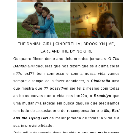
THE DANISH GIRL | CINDERELLA | BROOKLYN | ME,
EARL AND THE DYING GIRL
Os quatro filmes deste ano tinham todos jornadas. O
The
Danish Girl
daquelas que nos dizem que se alguma coisa
n??o est?? bem connosco e com a nossa vida vamos
sempre a tempo de a fazer acontecer, o
Cinderella
uma
que mostra que ?? poss??vel ser feliz mesmo com todas
as bolas curvas que a vida nos lan??a, o
Brooklyn
que
uma mudan??a radical em busca daquilo que precisamos
tem tudo de assustador e de recompensador e o
Me, Earl
and the Dying Girl
da maior jornada de todas: a vida e a
sua imprevisibilidade.
Dois mil e dezasseis deve ter sido o ano que
mais vezes