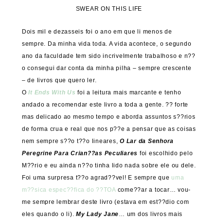
SWEAR ON THIS LIFE
Dois mil e dezasseis foi o ano em que li menos de
sempre. Da minha vida toda. A vida acontece, o segundo
ano da faculdade tem sido incrivelmente trabalhoso e n??
o consegui dar conta da minha pilha – sempre crescente
– de livros que quero ler.
O
It Ends With Us
foi a leitura mais marcante e tenho
andado a recomendar este livro a toda a gente. ?? forte
mas delicado ao mesmo tempo e aborda assuntos s??rios
de forma crua e real que nos p??e a pensar que as coisas
nem sempre s??o t??o lineares,
O Lar da Senhora
Peregrine Para Crian??as Peculiares
foi escolhido pelo
M??rio e eu ainda n??o tinha lido nada sobre ele ou dele.
Foi uma surpresa t??o agrad??vel! E sempre que
uma
m??sica espec??fica do ??TOA
come??ar a tocar… vou-
me sempre lembrar deste livro (estava em est??dio com
eles quando o li).
My Lady Jane
… um dos livros mais