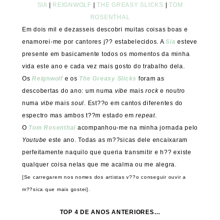
SIA
|
REIGNWOLF
|
THE GREASY SLICKS
|
TOM
ROSENTHAL
Em dois mil e dezasseis descobri muitas coisas boas e
enamorei-me por cantores j?? estabelecidos. A
Sia
esteve
presente em basicamente todos os momentos da minha
vida este ano e cada vez mais gosto do trabalho dela.
Os
Reignwolf
e os
The Greasy Slicks
foram as
descobertas do ano: um numa
vibe
mais
rock
e noutro
numa
vibe
mais
soul
. Est??o em cantos diferentes do
espectro mas ambos t??m estado em
repeat
.
O
Tom Rosenthal
acompanhou-me na minha jornada pelo
Youtube
este ano. Todas as m??sicas dele encaixaram
perfeitamente naquilo que queria transmitir e h?? existe
qualquer coisa nelas que me acalma ou me alegra.
[Se carregarem nos nomes dos artistas v??o conseguir ouvir a
m??sica que mais gostei].
TOP 4 DE ANOS ANTERIORES…