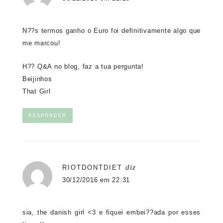
N??s termos ganho o Euro foi definitivamente algo que
me marcou!
H?? Q&A no blog, faz a tua pergunta!
Beijinhos
That Girl
RESPONDER
diz
RIOTDONTDIET
30/12/2016 em 22:31
sia, the danish girl <3 e fiquei embei??ada por esses