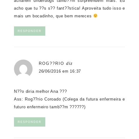
acharem underdogs tamb??m surpreendem mais. Eu
acho que tu ??s s?? fant??stica! Aproveita tudo isso e
mais um bocadinho, que bem mereces
RESPONDER
diz
ROG??RIO
26/06/2016 em 16:37
N??o diria melhor Ana ???
Ass: Rog??rio Coroado (Colega da futura enfermeira e
futuro enfermeiro tamb??m ??????)
RESPONDER