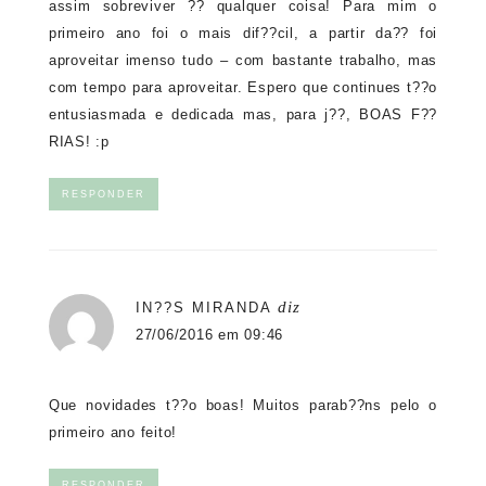
assim sobreviver ?? qualquer coisa! Para mim o
primeiro ano foi o mais dif??cil, a partir da?? foi
aproveitar imenso tudo – com bastante trabalho, mas
com tempo para aproveitar. Espero que continues t??o
entusiasmada e dedicada mas, para j??, BOAS F??
RIAS! :p
RESPONDER
diz
IN??S MIRANDA
27/06/2016 em 09:46
Que novidades t??o boas! Muitos parab??ns pelo o
primeiro ano feito!
RESPONDER