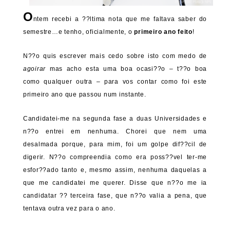
O
ntem recebi a ??ltima nota que me faltava saber do
semestre…e tenho, oficialmente, o
primeiro ano feito
!
N??o quis escrever mais cedo sobre isto com medo de
agoirar
mas acho esta uma boa ocasi??o – t??o boa
como qualquer outra – para vos contar como foi este
primeiro ano que passou num instante.
Candidatei-me na segunda fase a duas Universidades e
n??o entrei em nenhuma. Chorei que nem uma
desalmada porque, para mim, foi um golpe dif??cil de
digerir. N??o compreendia como era poss??vel ter-me
esfor??ado tanto e, mesmo assim, nenhuma daquelas a
que me candidatei me querer. Disse que n??o me ia
candidatar ?? terceira fase, que n??o valia a pena, que
tentava outra vez para o ano.