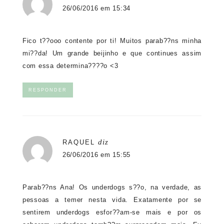
26/06/2016 em 15:34
Fico t??ooo contente por ti! Muitos parab??ns minha
mi??da! Um grande beijinho e que continues assim
com essa determina????o <3
RESPONDER
diz
RAQUEL
26/06/2016 em 15:55
Parab??ns Ana! Os underdogs s??o, na verdade, as
pessoas a temer nesta vida. Exatamente por se
sentirem underdogs esfor??am-se mais e por os