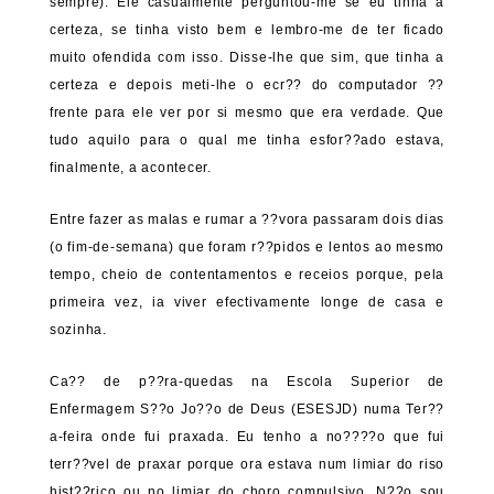
sempre). Ele casualmente perguntou-me se eu tinha a
certeza, se tinha visto bem e lembro-me de ter ficado
muito ofendida com isso. Disse-lhe que sim, que tinha a
certeza e depois meti-lhe o ecr?? do computador ??
frente para ele ver por si mesmo que era verdade. Que
tudo aquilo para o qual me tinha esfor??ado estava,
finalmente, a acontecer.
Entre fazer as malas e rumar a ??vora passaram dois dias
(o fim-de-semana) que foram r??pidos e lentos ao mesmo
tempo, cheio de contentamentos e receios porque, pela
primeira vez, ia viver efectivamente longe de casa e
sozinha.
Ca?? de p??ra-quedas na Escola Superior de
Enfermagem S??o Jo??o de Deus (ESESJD) numa Ter??
a-feira onde fui praxada. Eu tenho a no????o que fui
terr??vel de praxar porque ora estava num limiar do riso
hist??rico ou no limiar do choro compulsivo. N??o sou