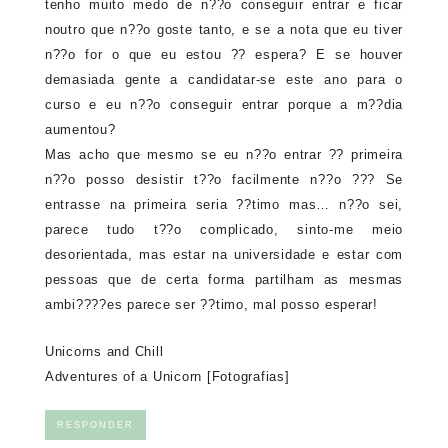
tenho muito medo de n??o conseguir entrar e ficar
noutro que n??o goste tanto, e se a nota que eu tiver
n??o for o que eu estou ?? espera? E se houver
demasiada gente a candidatar-se este ano para o
curso e eu n??o conseguir entrar porque a m??dia
aumentou?
Mas acho que mesmo se eu n??o entrar ?? primeira
n??o posso desistir t??o facilmente n??o ??? Se
entrasse na primeira seria ??timo mas… n??o sei,
parece tudo t??o complicado, sinto-me meio
desorientada, mas estar na universidade e estar com
pessoas que de certa forma partilham as mesmas
ambi????es parece ser ??timo, mal posso esperar!
Unicorns and Chill
Adventures of a Unicorn [Fotografias]
RESPONDER