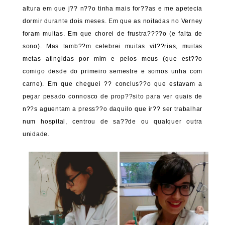
altura em que j?? n??o tinha mais for??as e me apetecia
dormir durante dois meses. Em que as noitadas no Verney
foram muitas. Em que chorei de frustra????o (e falta de
sono). Mas tamb??m celebrei muitas vit??rias, muitas
metas atingidas por mim e pelos meus (que est??o
comigo desde do primeiro semestre e somos unha com
carne). Em que cheguei ?? conclus??o que estavam a
pegar pesado connosco de prop??sito para ver quais de
n??s aguentam a press??o daquilo que ir?? ser trabalhar
num hospital, centrou de sa??de ou qualquer outra
unidade.