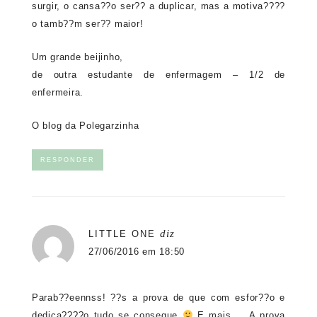
surgir, o cansa??o ser?? a duplicar, mas a motiva????
o tamb??m ser?? maior!
Um grande beijinho,
de outra estudante de enfermagem – 1/2 de
enfermeira.
O blog da Polegarzinha
RESPONDER
diz
LITTLE ONE
27/06/2016 em 18:50
Parab??eennss! ??s a prova de que com esfor??o e
dedica????o tudo se consegue
E mais … A prova