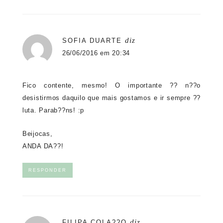
diz
SOFIA DUARTE
26/06/2016 em 20:34
Fico contente, mesmo! O importante ?? n??o
desistirmos daquilo que mais gostamos e ir sempre ??
luta. Parab??ns! :p
Beijocas,
ANDA DA??!
RESPONDER
diz
FILIPA COLA??O