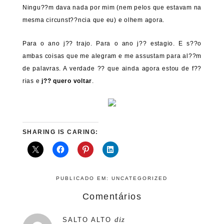
Ningu??m dava nada por mim (nem pelos que estavam na
mesma circunst??ncia que eu) e olhem agora.
Para o ano j?? trajo. Para o ano j?? estagio. E s??o
ambas coisas que me alegram e me assustam para al??m
de palavras. A verdade ?? que ainda agora estou de f??
rias e
j?? quero voltar
.
SHARING IS CARING:
PUBLICADO EM:
UNCATEGORIZED
Comentários
diz
SALTO ALTO