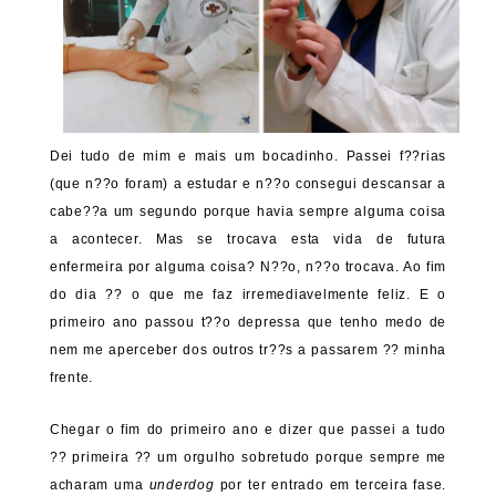
Dei tudo de mim e mais um bocadinho. Passei f??rias
(que n??o foram) a estudar e n??o consegui descansar a
cabe??a um segundo porque havia sempre alguma coisa
a acontecer. Mas se trocava esta vida de futura
enfermeira por alguma coisa? N??o, n??o trocava. Ao fim
do dia ?? o que me faz irremediavelmente feliz. E o
primeiro ano passou t??o depressa que tenho medo de
nem me aperceber dos outros tr??s a passarem ?? minha
frente.
Chegar o fim do primeiro ano e dizer que passei a tudo
?? primeira ?? um orgulho sobretudo porque sempre me
acharam uma
underdog
por ter entrado em terceira fase.