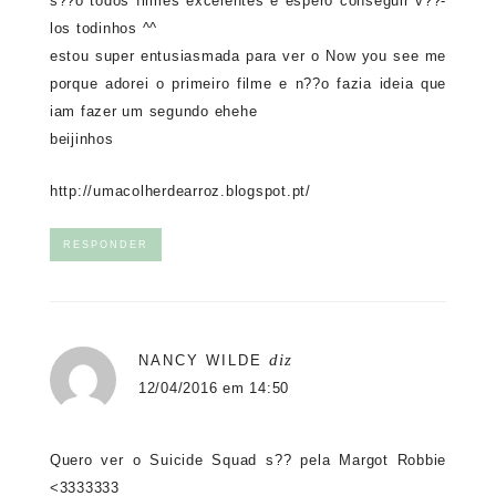
s??o todos filmes excelentes e espero conseguir v??-
los todinhos ^^
estou super entusiasmada para ver o Now you see me
porque adorei o primeiro filme e n??o fazia ideia que
iam fazer um segundo ehehe
beijinhos
http://umacolherdearroz.blogspot.pt/
RESPONDER
diz
NANCY WILDE
12/04/2016 em 14:50
Quero ver o Suicide Squad s?? pela Margot Robbie
<3333333