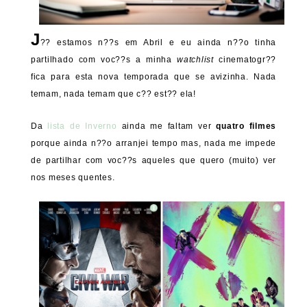
J
?? estamos n??s em Abril e eu ainda n??o tinha
partilhado com voc??s a minha
watchlist
cinematogr??
fica para esta nova temporada que se avizinha. Nada
temam, nada temam que c?? est?? ela!
Da
lista de Inverno
ainda me faltam ver
quatro filmes
porque ainda n??o arranjei tempo mas, nada me impede
de partilhar com voc??s aqueles que quero (muito) ver
nos meses quentes.