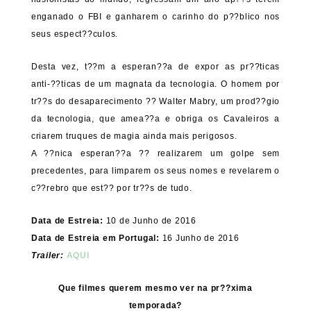
enganado o FBI e ganharem o carinho do p??blico nos
seus espect??culos.
Desta vez, t??m a esperan??a de expor as pr??ticas
anti-??ticas de um magnata da tecnologia. O homem por
tr??s do desaparecimento ?? Walter Mabry, um prod??gio
da tecnologia, que amea??a e obriga os Cavaleiros a
criarem truques de magia ainda mais perigosos.
A ??nica esperan??a ?? realizarem um golpe sem
precedentes, para limparem os seus nomes e revelarem o
c??rebro que est?? por tr??s de tudo.
Data de Estreia:
10 de Junho de 2016
Data de Estreia em Portugal:
16 Junho de 2016
Trailer:
AQUI
Que filmes querem mesmo ver na pr??xima
temporada?