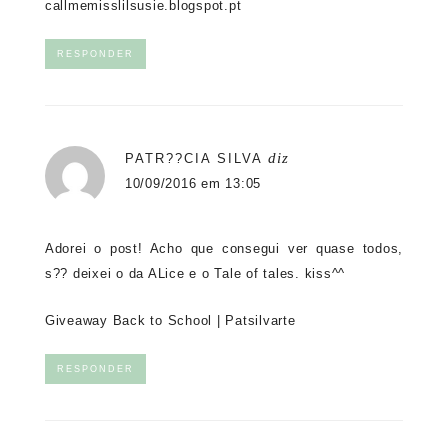
callmemisslilsusie.blogspot.pt
RESPONDER
diz
PATR??CIA SILVA
10/09/2016 em 13:05
Adorei o post! Acho que consegui ver quase todos,
s?? deixei o da ALice e o Tale of tales. kiss^^
Giveaway Back to School
|
Patsilvarte
RESPONDER