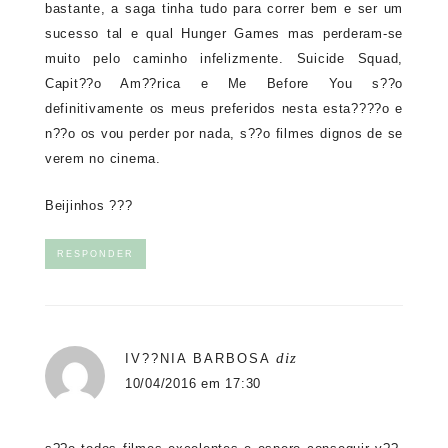
bastante, a saga tinha tudo para correr bem e ser um
sucesso tal e qual Hunger Games mas perderam-se
muito pelo caminho infelizmente. Suicide Squad,
Capit??o Am??rica e Me Before You s??o
definitivamente os meus preferidos nesta esta????o e
n??o os vou perder por nada, s??o filmes dignos de se
verem no cinema.
Beijinhos ???
RESPONDER
diz
IV??NIA BARBOSA
10/04/2016 em 17:30