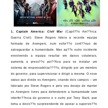
1.
Captain America: Civil War
(Capit??o Am??rica:
Guerra Civil): Steve Rogers lidera a recente equipa
formada de
Avengers
, num esfor??o cont??nuo de
salvaguardar a humanidade. Mas ap??s outro incidente
envolvendo a equipa resultar em danos colaterais,
aumenta a press??o pol??tica para se instalar um
sistema de responsabiliza????o, dirigido por um membro
do governo, para supervisionar e dirigir a mesma. O novo
status quo
divide os
Avengers
, criando dois campos – um
liderado por Steve Rogers e pelo seu desejo de manter
os
Avengers
livres para defenderem a humanidade sem
interfer??ncia do governo e o outro por Tony Stark, que
toma a decis??o surpreendente de apoiar a supervis??o