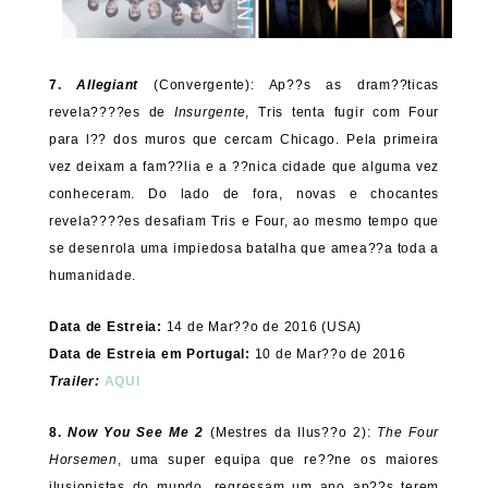
7.
Allegiant
(Convergente): Ap??s as dram??ticas
revela????es de
Insurgente
, Tris tenta fugir com Four
para l?? dos muros que cercam Chicago. Pela primeira
vez deixam a fam??lia e a ??nica cidade que alguma vez
conheceram. Do lado de fora, novas e chocantes
revela????es desafiam Tris e Four, ao mesmo tempo que
se desenrola uma impiedosa batalha que amea??a toda a
humanidade.
Data de Estreia:
14 de Mar??o de 2016 (USA)
Data de Estreia em Portugal:
10 de Mar??o de 2016
Trailer:
AQUI
8.
Now You See Me 2
(Mestres da Ilus??o 2):
The Four
Horsemen
, uma super equipa que re??ne os maiores
ilusionistas do mundo, regressam um ano ap??s terem