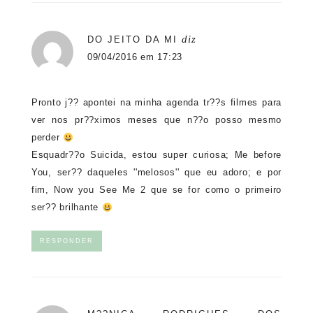
diz
DO JEITO DA MI
09/04/2016 em 17:23
Pronto j?? apontei na minha agenda tr??s filmes para
ver nos pr??ximos meses que n??o posso mesmo
perder
Esquadr??o Suicida, estou super curiosa; Me before
You, ser?? daqueles ''melosos'' que eu adoro; e por
fim, Now you See Me 2 que se for como o primeiro
ser?? brilhante
RESPONDER