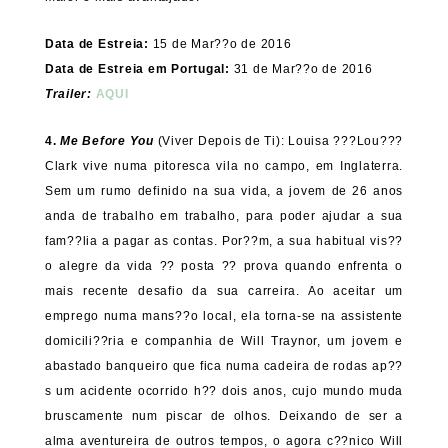
Data de Estreia:
15 de Mar??o de 2016
Data de Estreia em Portugal:
31 de Mar??o de 2016
Trailer:
AQUI
4.
Me Before You
(Viver Depois de Ti): Louisa ???Lou???
Clark vive numa pitoresca vila no campo, em Inglaterra.
Sem um rumo definido na sua vida, a jovem de 26 anos
anda de trabalho em trabalho, para poder ajudar a sua
fam??lia a pagar as contas. Por??m, a sua habitual vis??
o alegre da vida ?? posta ?? prova quando enfrenta o
mais recente desafio da sua carreira. Ao aceitar um
emprego numa mans??o local, ela torna-se na assistente
domicili??ria e companhia de Will Traynor, um jovem e
abastado banqueiro que fica numa cadeira de rodas ap??
s um acidente ocorrido h?? dois anos, cujo mundo muda
bruscamente num piscar de olhos. Deixando de ser a
alma aventureira de outros tempos, o agora c??nico Will