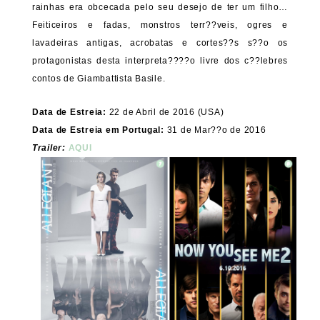
rainhas era obcecada pelo seu desejo de ter um filho…
Feiticeiros e fadas, monstros terr??veis, ogres e
lavadeiras antigas, acrobatas e cortes??s s??o os
protagonistas desta interpreta????o livre dos c??lebres
contos de Giambattista Basile.
Data de Estreia:
22 de Abril de 2016 (USA)
Data de Estreia em Portugal:
31 de Mar??o de 2016
Trailer:
AQUI