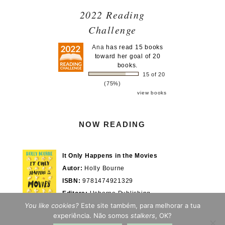
2022 Reading
Challenge
Ana
has read 15 books
toward her goal of 20
books.
15 of 20
(75%)
view books
NOW READING
It Only Happens in the Movies
Autor:
Holly Bourne
ISBN:
9781474921329
Editora:
Usborne Publishing
You like cookies?
Este site também, para melhorar a tua
Actualmente em:
28/100%
WOOK.pt
experiência. Não somos
stalkers
, OK?