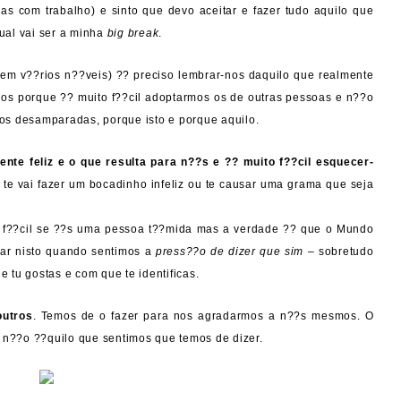
as com trabalho) e sinto que devo aceitar e fazer tudo aquilo que
ual vai ser a minha
big break
.
(em v??rios n??veis) ?? preciso lembrar-nos daquilo que realmente
os porque ?? muito f??cil adoptarmos os de outras pessoas e n??o
os desamparadas, porque isto e porque aquilo.
te feliz e o que resulta para n??s e ?? muito f??cil esquecer-
 te vai fazer um bocadinho infeliz ou te causar uma grama que seja
f??cil se ??s uma pessoa t??mida mas a verdade ?? que o Mundo
sar nisto quando sentimos a
press??o de dizer que sim
– sobretudo
e tu gostas e com que te identificas.
outros
. Temos de o fazer para nos agradarmos a n??s mesmos. O
 n??o ??quilo que sentimos que temos de dizer.