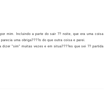
 por mim. Incluindo a parte do sair ?? noite, que era uma coisa
parecia uma obriga????o do que outra coisa e parei.
a dizer "sim" muitas vezes e em situa????es que sei ?? partida