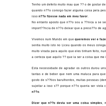
Tenho um defeito muito mau que ?? o de gostar de
quando n??o consigo fazer alguma coisa pela pe
isso
n??o fizesse nada em meu favor
.
No entanto aposto que n??o sou a ??nica a se sen
import??ncia de n??o deixar que a press??o de ag
Vivemos num Mundo em que
queremos ver e faze
sentia muito isto no Liceu quando os meus coleg
muito virada para aquilo que eles tinham feito, n
a certeza que aquilo ?? que ia ser a coisa que me 
Esta necessidade de agradar os outros durou uns
tantas e de beber que nem uma maluca para que
gosto de s??tios barulhentos, muitas pessoas (de
sujeitar a isso s?? porque n??o queria ser vista 
n??o
.
Dizer que n??o devia ser uma coisa simples
, 