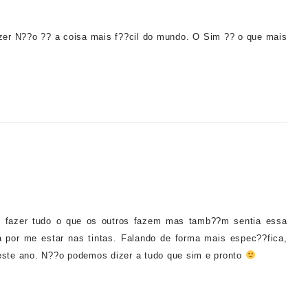
izer N??o ?? a coisa mais f??cil do mundo. O Sim ?? o que mais
 fazer tudo o que os outros fazem mas tamb??m sentia essa
 por me estar nas tintas. Falando de forma mais espec??fica,
 este ano. N??o podemos dizer a tudo que sim e pronto