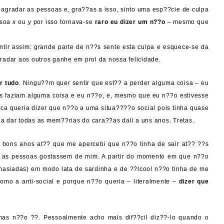
 agradar as pessoas e, gra??as a isso, sinto uma esp??cie de culpa
ssoa
x
ou
y
por isso tornava-se
raro eu dizer um n??o
– mesmo que
tir assim: grande parte de n??s sente esta culpa e esquece-se da
radar aos outros ganhe em prol da nossa felicidade.
r tudo
. Ningu??m quer sentir que est?? a perder alguma coisa – eu
as faziam alguma coisa e eu n??o, e, mesmo que eu n??o estivesse
unca queria dizer que n??o a uma situa????o social pois tinha quase
ia dar todas as mem??rias do cara??as dali a uns anos. Tretas.
 bons anos at?? que me apercebi que n??o tinha de sair at?? ??s
 as pessoas gostassem de mim. A partir do momento em que n??o
masiadas) em modo lata de sardinha e de ??lcool n??o tinha de me
como a anti-social e porque n??o queria – literalmente –
dizer que
mas n??o ??. Pessoalmente acho mais dif??cil diz??-lo quando o