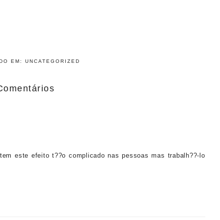
ADO EM:
UNCATEGORIZED
Comentários
tem este efeito t??o complicado nas pessoas mas trabalh??-lo