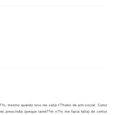
n??o, mesmo quando isso me valia r??tulos de anti-social. Como
es prescindia (porque tamb??m n??o me fazia falta) de certos