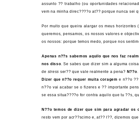
assunto ?? trabalho (ou oportunidades relacionad
vem na minha direc????o at?? porque nunca sei q
Por muito que queira alargar os meus horizontes 
queremos, pensamos, os nossos valores e objectiv
os nossos: porque temos medo, porque nos sentim
Apenas n??s sabemos aquilo que nos faz realmen
nos disso
. Se sabes que dizer sim a alguma coisa
de
stress
ser?? que vale realmente a pena?
N??o
.
Dizer que n??o requer muita coragem
e n??o ?? 
n??o vai acabar se o fizeres e ?? importante pen
se essa situa????o for contra aquilo que tu ??s, qu
N??o temos de dizer que sim para agradar os 
resto vem por acr??scimo e, at?? l??, dizemos que