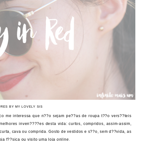
URES BY MY LOVELY SIS
uco me interessa que n??o sejam pe??as de roupa t??o vers??teis
melhores inven????es desta vida: curtos, compridos, assim-assim,
rta, cava ou comprida. Gosto de vestidos e s??o, sem d??vida, as
ja f??sica ou visito uma loja
online
.