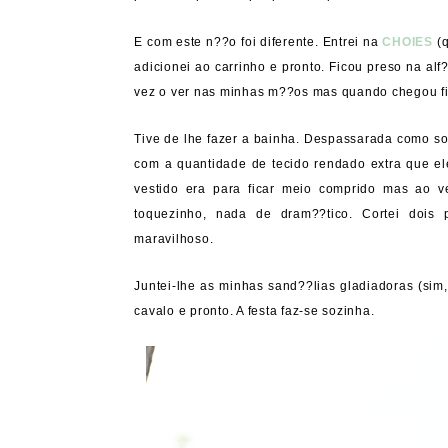
E com este n??o foi diferente. Entrei na
CHOIES
(q
adicionei ao carrinho e pronto. Ficou preso na a
vez o ver nas minhas m??os mas quando chegou fiz
Tive de lhe fazer a bainha. Despassarada como so
com a quantidade de tecido rendado extra que el
vestido era para ficar meio comprido mas ao v
toquezinho, nada de dram??tico. Cortei dois
maravilhoso.
Juntei-lhe as minhas sand??lias gladiadoras (sim
cavalo e pronto. A festa faz-se sozinha.