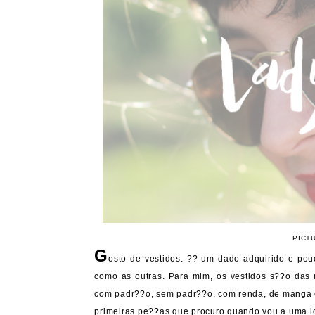
PICT
G
osto de vestidos. ?? um dado adquirido e po
como as outras. Para mim, os vestidos s??o das 
com padr??o, sem padr??o, com renda, de manga cu
primeiras pe??as que procuro quando vou a uma lo