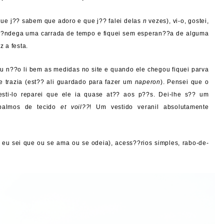
ue j?? sabem que adoro e que j?? falei delas
n
vezes), vi-o, gostei,
lf??ndega uma carrada de tempo e fiquei sem esperan??a de alguma
 a festa.
u n??o li bem as medidas no site e quando ele chegou fiquei parva
e trazia (est?? ali guardado para fazer um
naperon
). Pensei que o
esti-lo reparei que ele ia quase at?? aos p??s. Dei-lhe s?? um
 palmos de tecido
et voil??
! Um vestido veranil absolutamente
, eu sei que ou se ama ou se odeia), acess??rios simples, rabo-de-