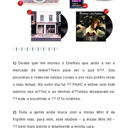
1
|
2
|
3
|
4
|
5
|
6
|
7
|
8
|
9
1)
Desde que me morreu o Orelhas que ando a ver o
mercado de telem??veis para ver o que h??. Sou
picuinhas e indecisa nestas coisas e por isso prefiro levar
o meu tempo. No outro dia fui ?? FNAC e estive com este
menino nas m??os e as minhas d??vidas dissiparam-se.
?? este o escolhido e ?? t??o lindinho.
2)
Toda a gente anda louca com a
Instax Mini 8
da
Fujifilm mas, para mim, este modelo – a
Instax Mini 90
–
?? bem mais bonito e totalmente a minha cara.