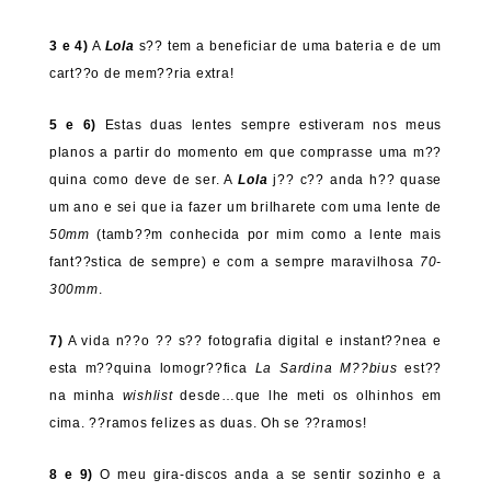
3 e 4)
A
Lola
s?? tem a beneficiar de uma bateria e de um
cart??o de mem??ria extra!
5 e 6)
Estas duas lentes sempre estiveram nos meus
planos a partir do momento em que comprasse uma m??
quina como deve de ser. A
Lola
j?? c?? anda h?? quase
um ano e sei que ia fazer um brilharete com uma lente de
50mm
(tamb??m conhecida por mim como a lente mais
fant??stica de sempre) e com a sempre maravilhosa
70-
300mm
.
7)
A vida n??o ?? s?? fotografia digital e instant??nea e
esta m??quina lomogr??fica
La Sardina M??bius
est??
na minha
wishlist
desde…que lhe meti os olhinhos em
cima. ??ramos felizes as duas. Oh se ??ramos!
8 e 9)
O meu gira-discos anda a se sentir sozinho e a