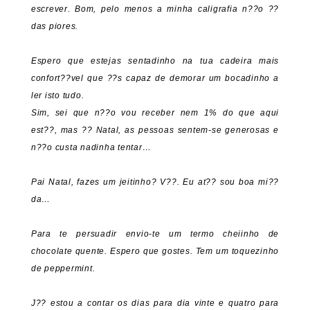
escrever. Bom, pelo menos a minha caligrafia n??o ??
das piores.
Espero que estejas sentadinho na tua cadeira mais
confort??vel que ??s capaz de demorar um bocadinho a
ler isto tudo.
Sim, sei que n??o vou receber nem 1% do que aqui
est??, mas ?? Natal, as pessoas sentem-se generosas e
n??o custa nadinha tentar…
Pai Natal, fazes um jeitinho? V??. Eu at?? sou boa mi??
da…
Para te persuadir envio-te um termo cheiinho de
chocolate quente. Espero que gostes. Tem um toquezinho
de peppermint.
J?? estou a contar os dias para dia vinte e quatro para