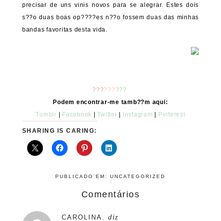
precisar de uns vinis novos para se alegrar. Estes dois
s??o duas boas op????es n??o fossem duas das minhas
bandas favoritas desta vida.
???
???
???
Podem encontrar-me tamb??m aqui:
Tumblr
|
Facebook
|
Twitter
|
Instagram
|
Pinterest
SHARING IS CARING:
PUBLICADO EM:
UNCATEGORIZED
Comentários
diz
CAROLINA.