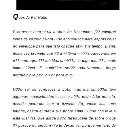
Q
uerido Pai Natal,
Escrevo-te esta carta a vinte de Dezembro, j?? comprei
selos de correio priorit??rio aos molhos para depois colar
no envelope para que isto chegue at?? ti a tempo. E sim,
desta vez prometo que ?? a ??ltima – tr??s parece-me um
n??mero agrad??vel. Mas tamb??m te digo que ?? a mais
imposs??vel. E tamb??m ser?? relativamente longa
porque n??o pe??o s?? para mim.
N??o sei se conheces a Lola, mas ela tamb??m tem
algumas necessidades e, como n??o pode falar por ela,
decidiu pedir-me que o fizesse. Eu, como sou uma
fofinha, decidi ajudar a sua pobre alma. O que nos leva a
esta wishlist. Que ainda n??o fazes ideia de sobre o que
?? porque eu ainda n??o te deixei ver porque me farto de