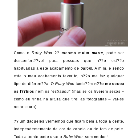
Como o
Ruby Woo
??
mesmo muito
matte
, pode ser
desconfort??vel para pessoas que n??o est??o
habituadas a este acabamento de
batom
. A mim, e sendo
este o meu acabamento favorito, n??o me faz qualquer
tipo de diferen??a. O
Ruby Woo
tamb??m
n??o me secou
os l??bios
nem os
“estragou”
(mas se os tiverem secos –
como eu tinha na altura que tirei as fotografias – vai-se
notar, claro).
?? um daqueles vermelhos que ficam bem a toda a gente,
independentemente da cor de cabelo ou do tom de pele.
Toda a gente pode usar o
Ruby Woo
, sem medos!