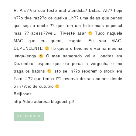
R: A s??rio que foste mal atendida? Bolas. At?? hoje
n??o tive raz??o de queixa…h?? uma delas que penso
que seja a chefe ?? que tem um feitio mais especial
mas ?? acess??vel… Tiveste azar
Tudo naquela
MAC que eu quero, esgota. Eu sou MAC-
DEPENDENTE
Tb quero o heroine e vai na mesma
lenga-lenga
O meu namorado vai a Londres em
Dezembro, espero que ele perca a vergonha e me
traga os batons
Isto se, n??o reporem o stock em
Faro. J?? que tenho l?? reserva desses batons desde
o in??cio de outubro
Beijinhos
http://douradorosa.blogspot.pt/
RESPONDER