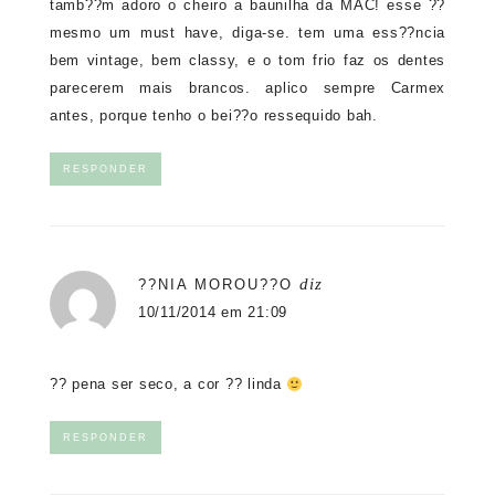
tamb??m adoro o cheiro a baunilha da MAC! esse ??
mesmo um must have, diga-se. tem uma ess??ncia
bem vintage, bem classy, e o tom frio faz os dentes
parecerem mais brancos. aplico sempre Carmex
antes, porque tenho o bei??o ressequido bah.
RESPONDER
diz
??NIA MOROU??O
10/11/2014 em 21:09
?? pena ser seco, a cor ?? linda
RESPONDER