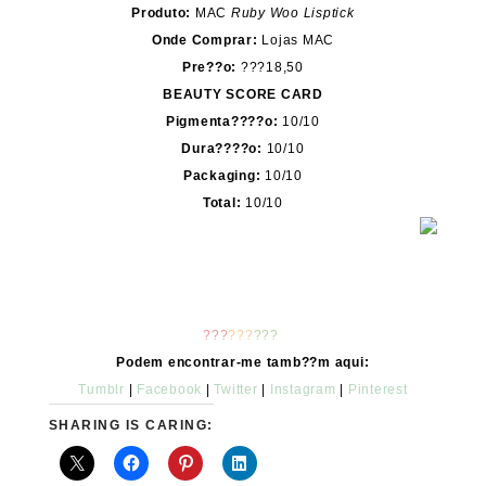
Produto:
MAC
Ruby Woo Lisptick
Onde Comprar:
Lojas MAC
Pre??o:
???18,50
BEAUTY SCORE CARD
Pigmenta????o:
10/10
Dura????o:
10/10
Packaging:
10/10
Total:
10/10
???
???
???
Podem encontrar-me tamb??m aqui:
Tumblr
|
Facebook
|
Twitter
|
Instagram
|
Pinterest
SHARING IS CARING: