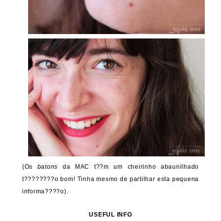
(Os
batons
da MAC t??m um cheirinho abaunilhado
t????????o bom! Tinha mesmo de partilhar esta pequena
informa????o).
USEFUL INFO