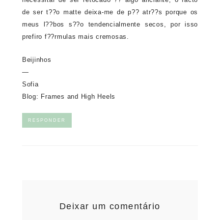
de ser t??o matte deixa-me de p?? atr??s porque os
meus l??bos s??o tendencialmente secos, por isso
prefiro f??rmulas mais cremosas.
Beijinhos
—
Sofia
Blog:
Frames and High Heels
RESPONDER
Deixar um comentário