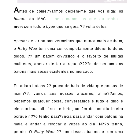
A
ntes de come??armos deixem-me que vos diga: os
batons
da MAC –
pelo menos os que eu tenho
–
merecem
todo o
hype
que se gera ?? volta deles.
Apesar de ter batons vermelhos que nunca mais acabam,
o
Ruby Woo
tem uma cor completamente diferente deles
todos. ?? um batom cl??ssico e o favorito de muitas
mulheres, apesar de ter a reputa????o de ser um dos
batons mais secos existentes no mercado.
Eu adoro batons ?? prova
de bala
de vida que pomos de
manh??, vamos aos nossos afazeres, almo??amos,
bebemos qualquer coisa, conversamos e tudo e tudo e
ele continua ali, firmo e hirto, ao fim de um dia inteiro
porque n??o tenho paci??ncia para andar com batons na
mala e andar a retocar
n
vezes ao dia. N??o tenho,
pronto. O
Ruby Woo
?? um desses batons e tem uma