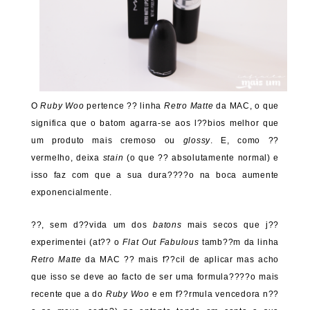
O
Ruby Woo
pertence ?? linha
Retro Matte
da MAC, o que
significa que o batom agarra-se aos l??bios melhor que
um produto mais cremoso ou
glossy
. E, como ??
vermelho, deixa
stain
(o que ?? absolutamente normal) e
isso faz com que a sua dura????o na boca aumente
exponencialmente.
??, sem d??vida um dos
batons
mais secos que j??
experimentei (at?? o
Flat Out Fabulous
tamb??m da linha
Retro Matte
da MAC ?? mais f??cil de aplicar mas acho
que isso se deve ao facto de ser uma formula????o mais
recente que a do
Ruby Woo
e em f??rmula vencedora n??