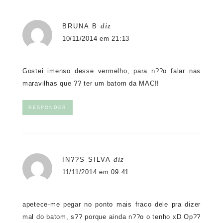
diz
BRUNA B
10/11/2014 em 21:13
Gostei imenso desse vermelho, para n??o falar nas
maravilhas que ?? ter um batom da MAC!!
RESPONDER
diz
IN??S SILVA
11/11/2014 em 09:41
apetece-me pegar no ponto mais fraco dele pra dizer
mal do batom, s?? porque ainda n??o o tenho xD Op??