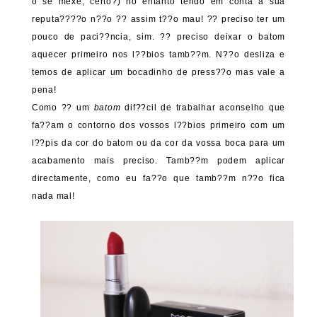
o se mexe, certo?) no entanto tendo em conta a sua
reputa????o n??o ?? assim t??o mau! ?? preciso ter um
pouco de paci??ncia, sim. ?? preciso deixar o batom
aquecer primeiro nos l??bios tamb??m. N??o desliza e
temos de aplicar um bocadinho de press??o mas vale a
pena!
Como ?? um
batom
dif??cil de trabalhar aconselho que
fa??am o contorno dos vossos l??bios primeiro com um
l??pis da cor do batom ou da cor da vossa boca para um
acabamento mais preciso. Tamb??m podem aplicar
directamente, como eu fa??o que tamb??m n??o fica
nada mal!