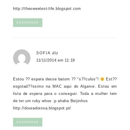
http://thesweetest-life.blogspot.com
RESPONDER
diz
SOFIA
11/11/2014 em 11:19
Estou ?? espera desse batom ?? "s??culos"!
Est??
esgotad??ssimo na MAC aqui do Algarve. Estou em
lista de espera para o conseguir. Toda a mulher tem
de ter um ruby whoo :p ahaha Beijinhos
http://douradorosa.blogspot.pt/
RESPONDER