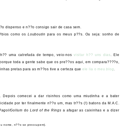
o dispenso e n??o consigo sair de casa sem.
??bios como os
Louboutin
para os meus p??s. Ou seja: sonho de
 h?? uma catrefada de tempo, veio-nos
visitar h?? uns dias
. Ele
porque toda a gente sabe que os pre??os aqui, em compara????o,
inhas pretas para as m??os tive a certeza que
ele lia o meu
blog
.
de. Depois comecei a dar risinhos como uma miudinha e a bater
cidade por ter finalmente n??o um, mas tr??s (!) batons da M.A.C.
agol/Gollum
do
Lord of the Rings
a afagar as caixinhas e a dizer
eu nome, n??o se preocupem).