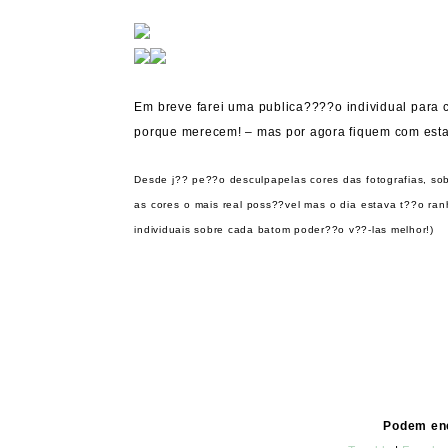
Em breve farei uma publica????o individual para
porque merecem! – mas por agora fiquem com estas
Desde j?? pe??o desculpapelas cores das fotografias, sob
as cores o mais real poss??vel mas o dia estava t??o r
individuais sobre cada batom poder??o v??-las melhor!)
Podem en