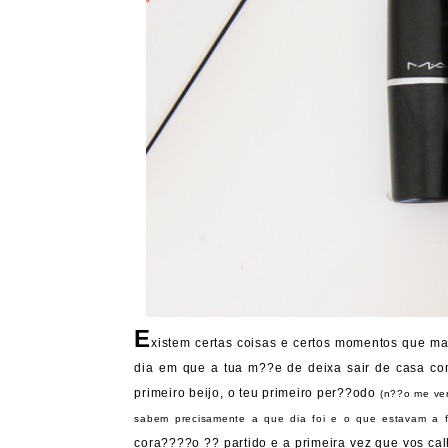
E
xistem certas coisas e certos momentos que ma
dia em que a tua m??e de deixa sair de casa com
primeiro beijo, o teu primeiro per??odo
(n??o me ve
sabem precisamente a que dia foi e o que estavam a f
cora????o ?? partido e a primeira vez que vos ca