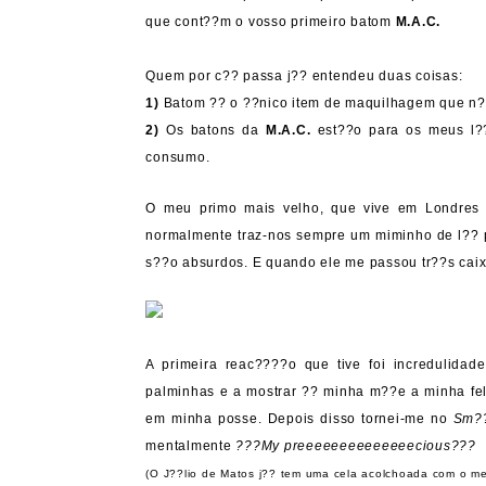
que cont??m o vosso primeiro batom
M.A.C.
Quem por c?? passa j?? entendeu duas coisas:
1)
Batom ?? o ??nico item de maquilhagem que n??
2)
Os batons da
M.A.C.
est??o para os meus l
consumo.
O meu primo mais velho, que vive em Londres
normalmente traz-nos sempre um miminho de l?? 
s??o absurdos. E quando ele me passou tr??s caix
A primeira reac????o que tive foi incredulida
palminhas e a mostrar ?? minha m??e a minha feli
em minha posse. Depois disso tornei-me no
Sm??
mentalmente
???My preeeeeeeeeeeeeecious???
(O J??lio de Matos j?? tem uma cela acolchoada com o m