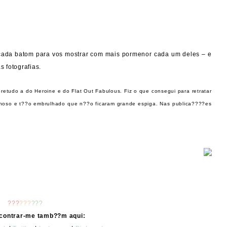
 cada batom para vos mostrar com mais pormenor cada um deles – e
 fotografias.
retudo a do Heroine e do Flat Out Fabulous. Fiz o que consegui para retratar
anhoso e t??o embrulhado que n??o ficaram grande espiga. Nas publica????es
???
???
???
contrar-me tamb??m aqui: