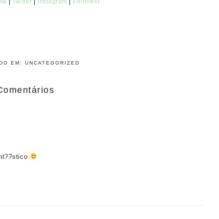
ok
|
Twitter
|
Instagram
|
Pinterest
ADO EM:
UNCATEGORIZED
Comentários
ant??stico