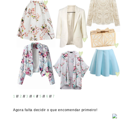
1
//
2
//
3
//
4
//
5
//
6
//
7
Agora falta decidir o que encomendar primeiro!