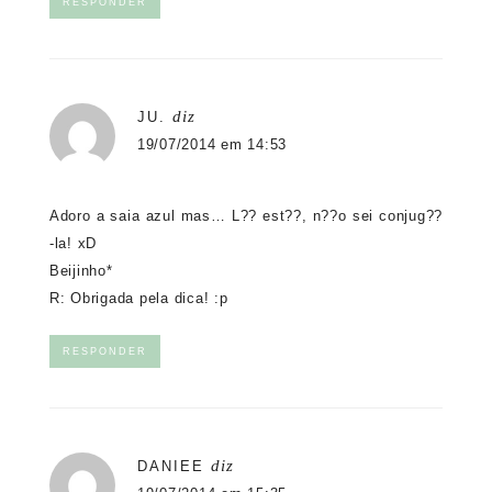
RESPONDER
diz
JU.
19/07/2014 em 14:53
Adoro a saia azul mas… L?? est??, n??o sei conjug??
-la! xD
Beijinho*
R: Obrigada pela dica! :p
RESPONDER
diz
DANIEE