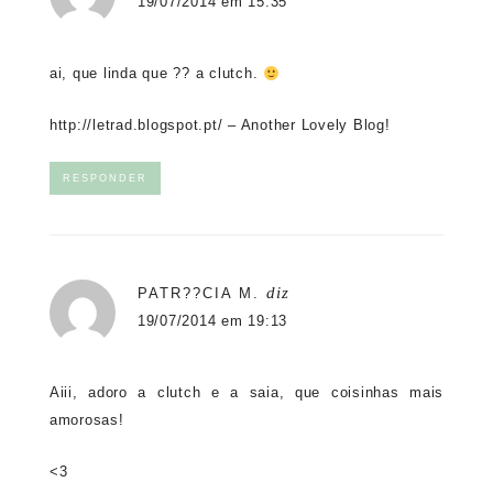
19/07/2014 em 15:35
ai, que linda que ?? a clutch.
http://letrad.blogspot.pt/
– Another Lovely Blog!
RESPONDER
diz
PATR??CIA M.
19/07/2014 em 19:13
Aiii, adoro a clutch e a saia, que coisinhas mais
amorosas!
<3