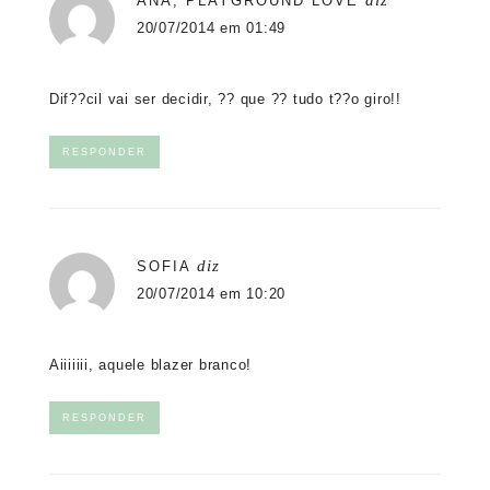
diz
ANA, PLAYGROUND LOVE
20/07/2014 em 01:49
Dif??cil vai ser decidir, ?? que ?? tudo t??o giro!!
RESPONDER
diz
SOFIA
20/07/2014 em 10:20
Aiiiiiii, aquele blazer branco!
RESPONDER