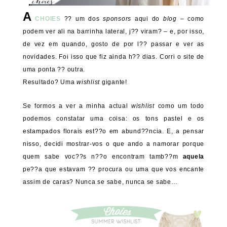
A
CHOIES
?? um dos
sponsors
aqui do
blog
– como
podem ver ali na barrinha lateral, j?? viram? – e, por isso,
de vez em quando, gosto de por l?? passar e ver as
novidades. Foi isso que fiz ainda h?? dias. Corri o site de
uma ponta ?? outra.
Resultado? Uma
wishlist
gigante!
Se formos a ver a minha actual
wishlist
como um todo
podemos constatar uma coisa: os tons pastel e os
estampados florais est??o em abund??ncia. E, a pensar
nisso, decidi mostrar-vos o que ando a namorar porque
quem sabe voc??s n??o encontram tamb??m
aquela
pe??a que estavam ?? procura ou uma que vos encante
assim de caras? Nunca se sabe, nunca se sabe…