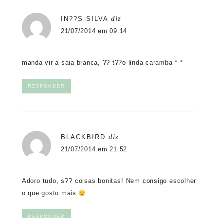
diz
IN??S SILVA
21/07/2014 em 09:14
manda vir a saia branca, ?? t??o linda caramba *-*
RESPONDER
diz
BLACKBIRD
21/07/2014 em 21:52
Adoro tudo, s?? coisas bonitas! Nem consigo escolher
o que gosto mais
RESPONDER