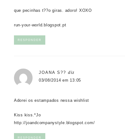
que pecinhas t??o giras. adoro! XOXO
run-your-world.blogspot.pt
RESPONDER
diz
JOANA S??
03/08/2014 em 13:05
Adorei os estampados nessa wishlist
Kiss kiss.*Jo
http://joandcompanystyle.blogspot.com/
RESPONDER