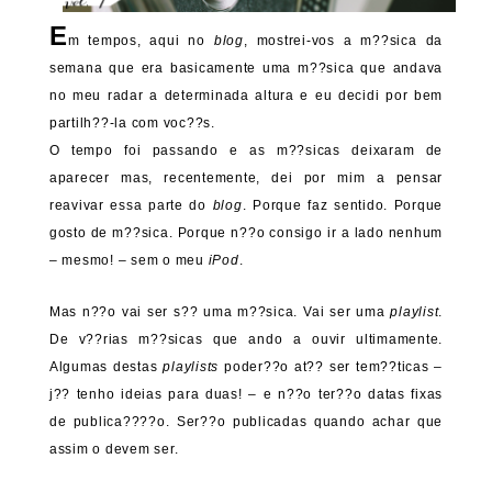
E
m tempos, aqui no
blog
, mostrei-vos a m??sica da
semana que era basicamente uma m??sica que andava
no meu radar a determinada altura e eu decidi por bem
partilh??-la com voc??s.
O tempo foi passando e as m??sicas deixaram de
aparecer mas, recentemente, dei por mim a pensar
reavivar essa parte do
blog
. Porque faz sentido. Porque
gosto de m??sica. Porque n??o consigo ir a lado nenhum
– mesmo! – sem o meu
iPod
.
Mas n??o vai ser s?? uma m??sica. Vai ser uma
playlist
.
De v??rias m??sicas que ando a ouvir ultimamente.
Algumas destas
playlists
poder??o at?? ser tem??ticas –
j?? tenho ideias para duas! – e n??o ter??o datas fixas
de publica????o. Ser??o publicadas quando achar que
assim o devem ser.