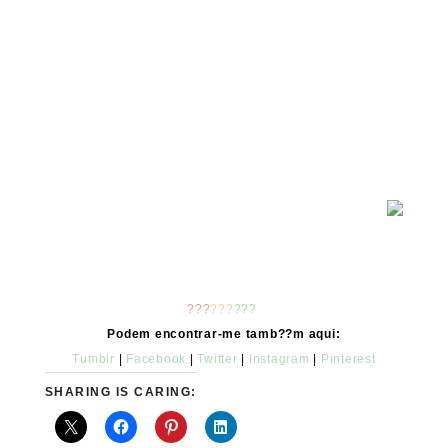
???
???
???
Podem encontrar-me tamb??m aqui:
Tumblr
|
Facebook
|
Twitter
|
Instagram
|
Pinterest
SHARING IS CARING: