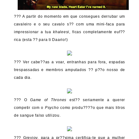
??? A partir do momento em que consegues derrubar um
cavaleiro e o seu cavalo s?? com uma mini-faca para
impressionar a tua
khaleesi
, ficas completamente euf??
rica (esta ?? para ti Daario!)
??? Ver cabe??as a voar, entranhas para fora, espadas
trespassadas e membros amputados ?? p??o nosso de
cada dia.
??? O
Game of Thrones
est?? seriamente a querer
competir com o
Psycho
como produ????o que mais litros
de sangue falso utilizou.
??? Greyjoy, para a pr??xima certifica-te que a mulher