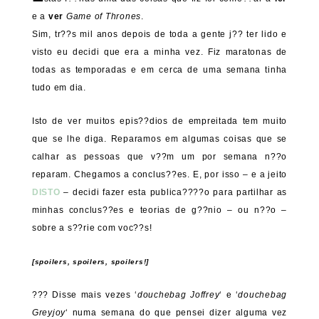
e a
ver
Game of Thrones
.
Sim, tr??s mil anos depois de toda a gente j?? ter lido e
visto eu decidi que era a minha vez. Fiz maratonas de
todas as temporadas e em cerca de uma semana tinha
tudo em dia.
Isto de ver muitos epis??dios de empreitada tem muito
que se lhe diga. Reparamos em algumas coisas que se
calhar as pessoas que v??m um por semana n??o
reparam. Chegamos a conclus??es. E, por isso – e a jeito
DISTO
– decidi fazer esta publica????o para partilhar as
minhas conclus??es e teorias de g??nio – ou n??o –
sobre a s??rie com voc??s!
[spoilers, spoilers, spoilers!]
??? Disse mais vezes ‘
douchebag Joffrey
‘ e ‘
douchebag
Greyjoy
‘ numa semana do que pensei dizer alguma vez