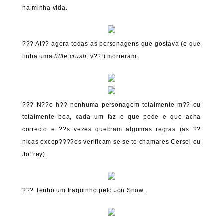
na minha vida.
??? At?? agora todas as personagens que gostava (e que
tinha uma
little crush
, v??!) morreram.
??? N??o h?? nenhuma personagem totalmente m?? ou
totalmente boa, cada um faz o que pode e que acha
correcto e ??s vezes quebram algumas regras (as ??
nicas excep????es verificam-se se te chamares Cersei ou
Joffrey).
??? Tenho um fraquinho pelo Jon Snow.