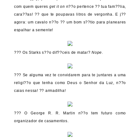
com quem queres
get it on
n??o pertence ?? tua fam??lia,
cara??as! ?? que te poupavas litros de vergonha. E j??
agora: um cavalo n??o ?? um bom s??tio para planeares
espalhar a semente!
??? Os Starks s??o dif??ceis de matar?
Nope
.
??? Se alguma vez te convidarem para te juntares a uma
religi??o que tenha como Deus o Senhor da Luz, n??o
caias nessa! ?? armadilha!
??? O George R. R. Martin n??o tem futuro como
organizador de casamentos.