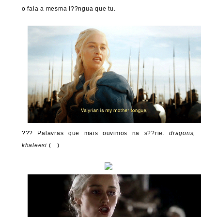
o fala a mesma l??ngua que tu.
??? Palavras que mais ouvimos na s??rie:
dragons,
khaleesi
(…)