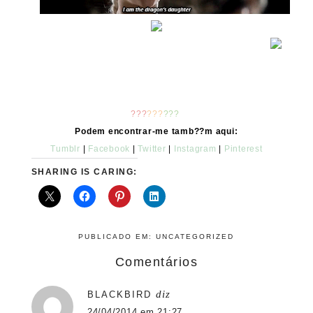
???
???
???
Podem encontrar-me tamb??m aqui:
Tumblr
|
Facebook
|
Twitter
|
Instagram
|
Pinterest
SHARING IS CARING:
PUBLICADO EM:
UNCATEGORIZED
Comentários
diz
BLACKBIRD
24/04/2014 em 21:27