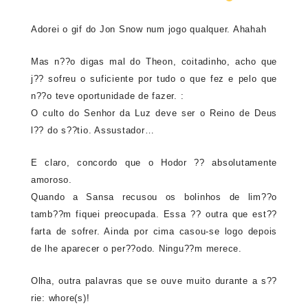
Adorei o gif do Jon Snow num jogo qualquer. Ahahah
Mas n??o digas mal do Theon, coitadinho, acho que
j?? sofreu o suficiente por tudo o que fez e pelo que
n??o teve oportunidade de fazer. :
O culto do Senhor da Luz deve ser o Reino de Deus
l?? do s??tio. Assustador…
E claro, concordo que o Hodor ?? absolutamente
amoroso.
Quando a Sansa recusou os bolinhos de lim??o
tamb??m fiquei preocupada. Essa ?? outra que est??
farta de sofrer. Ainda por cima casou-se logo depois
de lhe aparecer o per??odo. Ningu??m merece.
Olha, outra palavras que se ouve muito durante a s??
rie: whore(s)!