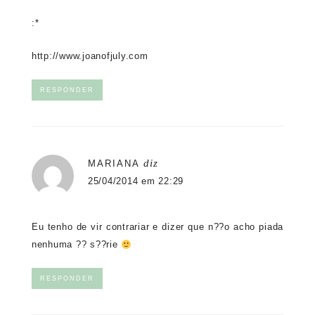
:*
http://www.joanofjuly.com
RESPONDER
diz
MARIANA
25/04/2014 em 22:29
Eu tenho de vir contrariar e dizer que n??o acho piada
nenhuma ?? s??rie
RESPONDER