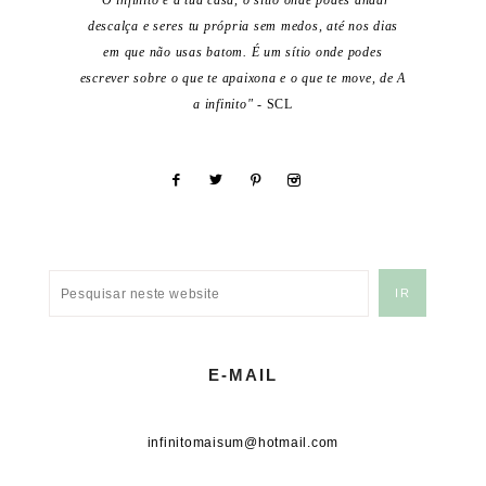
"O infinito é a tua casa, o sítio onde podes andar
descalça e seres tu própria sem medos, até nos dias
em que não usas batom. É um sítio onde podes
escrever sobre o que te apaixona e o que te move, de A
a infinito"
- SCL
E-MAIL
infinitomaisum@hotmail.com