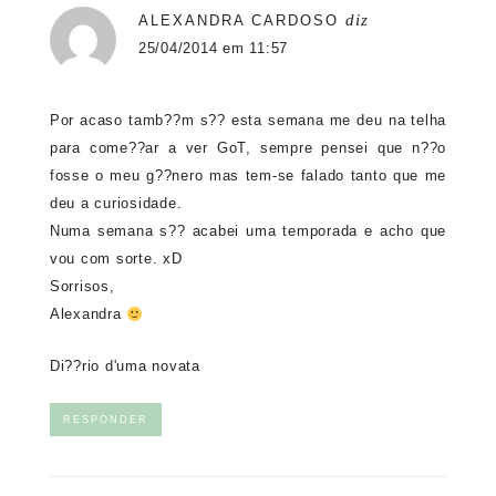
diz
ALEXANDRA CARDOSO
25/04/2014 em 11:57
Por acaso tamb??m s?? esta semana me deu na telha
para come??ar a ver GoT, sempre pensei que n??o
fosse o meu g??nero mas tem-se falado tanto que me
deu a curiosidade.
Numa semana s?? acabei uma temporada e acho que
vou com sorte. xD
Sorrisos,
Alexandra
Di??rio d'uma novata
RESPONDER