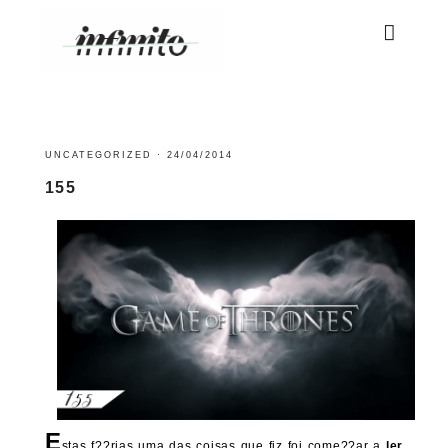
UNCATEGORIZED
·
24/04/2014
155
E
stas f??rias uma das coisas que fiz foi come??ar a
ler