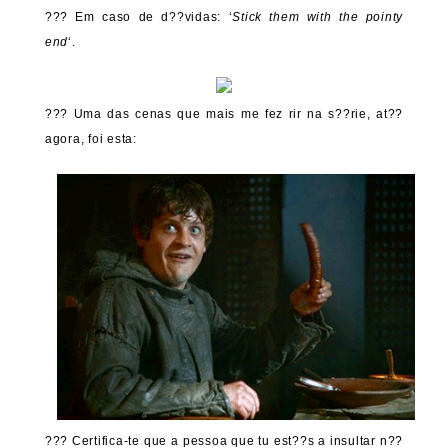
??? Em caso de d??vidas: ‘
Stick them with the pointy
end
‘.
??? Uma das cenas que mais me fez rir na s??rie, at??
agora, foi esta:
??? Certifica-te que a pessoa que tu est??s a insultar n??