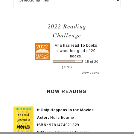
2022 Reading
Challenge
Ana
has read 15 books
toward her goal of 20
books.
15 of 20
(75%)
view books
NOW READING
It Only Happens in the Movies
Autor:
Holly Bourne
ISBN:
9781474921329
Editora:
Usborne Publishing