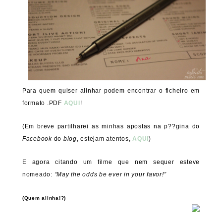
Para quem quiser alinhar podem encontrar o ficheiro em
formato .PDF
AQUI
!
(Em breve partilharei as minhas apostas na p??gina do
Facebook
do
blog
, estejam atentos,
AQUI
)
E agora citando um filme que nem sequer esteve
nomeado:
“May the odds be ever in your favor!”
(Quem alinha!?)