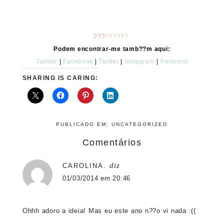
???
???
???
Podem encontrar-me tamb??m aqui:
Tumblr
|
Facebook
|
Twitter
|
Instagram
|
Pinterest
SHARING IS CARING:
PUBLICADO EM:
UNCATEGORIZED
Comentários
diz
CAROLINA.
01/03/2014 em 20:46
Ohhh adoro a ideia! Mas eu este ano n??o vi nada :((