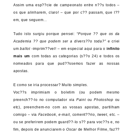
Assim uma esp??cie de campeonato entre n??s todos –
os que alinharem, claro! – que por c?? passam, que l??
em, que seguem…
Tudo isto surgiu porque pensei:
“Porque ?? que os da
Academia ?? que podem ser a divers??o toda?”
e criei
um
ballot
-imprim??vel! – em especial aqui para o
infinito
mais um
com todas as categorias (s??o 24) e todos os
nomeados para que pud??ssemos fazer as nossas
apostas.
E como se iria processar? Muito simples.
Voc??s imprimiam o boletim (ou podem mesmo
preench??-lo no computador via
Paint
ou
Photoshop
ou
etc), preenchem-no com as vossas apostas, partilham
comigo – via
Facebook
,
e-mail
, coment??rio,
tweet
, etc. –
ou se preferirem podem guard??-lo s?? para voc??s e, no
fim, depois de anunciarem o
Oscar
de Melhor Filme, faz??