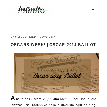
UNCATEGORIZED
·
01/03/2014
OSCARS WEEK! | OSCAR 2014 BALLOT
A
noite dos
Oscars
?? j??
amanh??
! E, por isso, quero
lan??ar uma tradi????o nova e divertida aqui no
blog
.