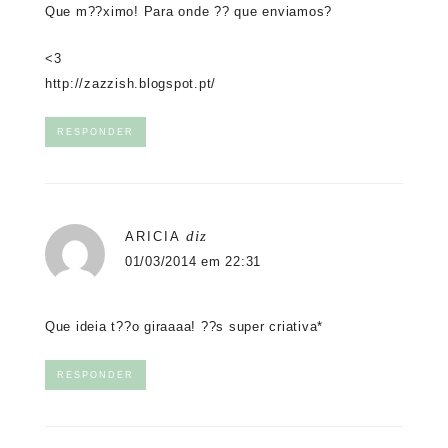
Que m??ximo! Para onde ?? que enviamos?
<3
http://zazzish.blogspot.pt/
RESPONDER
diz
ARICIA
01/03/2014 em 22:31
Que ideia t??o giraaaa! ??s super criativa*
RESPONDER