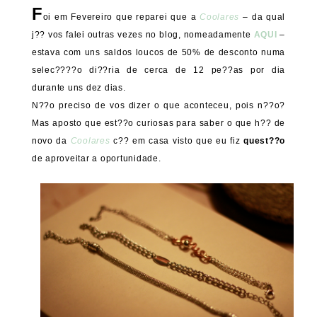
F
oi em Fevereiro que reparei que a
Coolares
– da qual
j?? vos falei outras vezes no blog, nomeadamente
AQUI
–
estava com uns saldos loucos de 50% de desconto numa
selec????o di??ria de cerca de 12 pe??as por dia
durante uns dez dias.
N??o preciso de vos dizer o que aconteceu, pois n??o?
Mas aposto que est??o curiosas para saber o que h?? de
novo da
Coolares
c?? em casa visto que eu fiz
quest??o
de aproveitar a oportunidade.