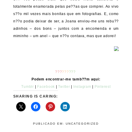
totalmente enamorada pelas pe??as que comprei. Ao vivo
s??o mil vezes mais bonitas que em fotografias. E, como
n??o podia deixar de ser, a Joana enviou-me uns rebu??
adinhos – dos bons – juntos com a encomenda e um
miminho – um anel – que n??o contava, mas que adorei!
???
???
???
Podem encontrar-me tamb??m aqui:
Tumblr
|
Facebook
|
Twitter
|
Instagram
|
Pinterest
SHARING IS CARING:
PUBLICADO EM:
UNCATEGORIZED