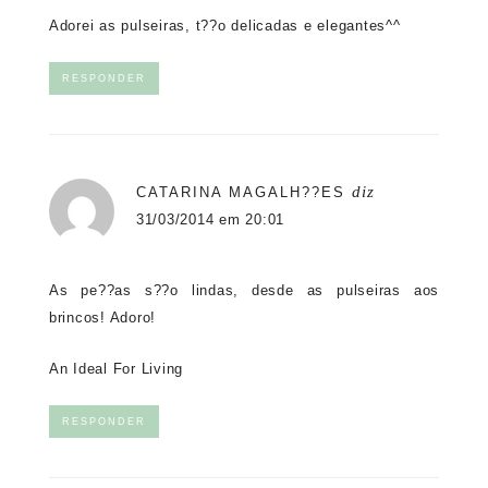
Adorei as pulseiras, t??o delicadas e elegantes^^
RESPONDER
diz
CATARINA MAGALH??ES
31/03/2014 em 20:01
As pe??as s??o lindas, desde as pulseiras aos
brincos! Adoro!
An Ideal For Living
RESPONDER