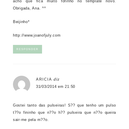
acho que fica muito fofinho no template novo.
Obrigada, Ana. ^^
Beijinho*
http://www.joanofjuly.com
RESPONDER
diz
ARICIA
31/03/2014 em 21:50
Gostei tanto das pulseiras! S?? que tenho um pulso
t??o fininho que n??o h?? pulseira que n??o queira
sair-me pela m??o.