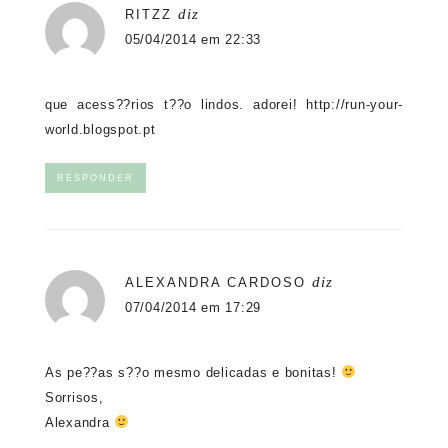
diz
RITZZ
05/04/2014 em 22:33
que acess??rios t??o lindos. adorei!
http://run-your-
world.blogspot.pt
RESPONDER
diz
ALEXANDRA CARDOSO
07/04/2014 em 17:29
As pe??as s??o mesmo delicadas e bonitas!
Sorrisos,
Alexandra