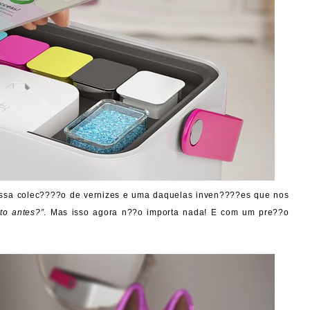
ssa colec????o de vernizes e uma daquelas inven????es que nos
to antes?”
. Mas isso agora n??o importa nada! E com um pre??o