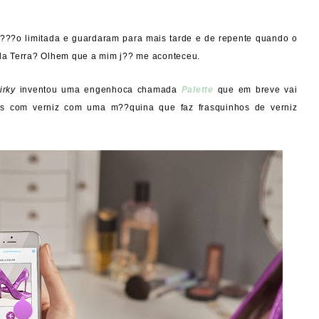
???o limitada e guardaram para mais tarde e de repente quando o
 da Terra? Olhem que a mim j?? me aconteceu.
irky
inventou uma engenhoca chamada
Palette
que em breve vai
os com verniz com uma m??quina que faz frasquinhos de verniz