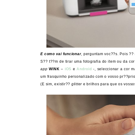
E como vai funcionar
, perguntam voc??s. Pois ?? 
S?? t??m de tirar uma fotografia do item ou da co
app
WINK
–
iOS
e
Android
-, seleccionar a cor 
um frasquinho personalizado com o vosso pr??prio
(E sim, existir??
glitter
e brilhos para que os vosso