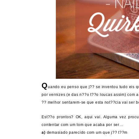
Q
uando eu penso que j?? se inventou tudo eis 
por vernizes (e das n??o t??o loucas assim) com 
?? melhor sentarem-se que esta not??cia vai ser b
Est??o prontos? OK, aqui vai. Alguma vez proc
contentar com um tom que acaba por ser…
a)
demasiado parecido com um que j?? t??m