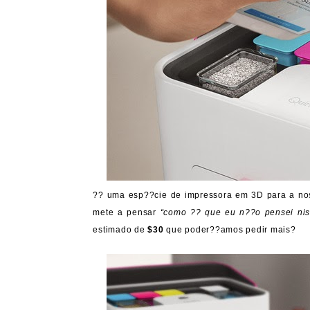
?? uma esp??cie de impressora em 3D para a no
mete a pensar
“como ?? que eu n??o pensei nis
estimado de
$30
que poder??amos pedir mais?