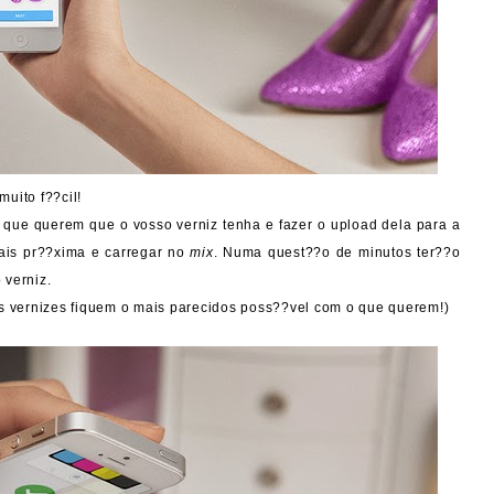
muito f??cil!
r que querem que o vosso verniz tenha e fazer o upload dela para a
mais pr??xima e carregar no
mix
. Numa quest??o de minutos ter??o
 verniz.
s vernizes fiquem o mais parecidos poss??vel com o que querem!)