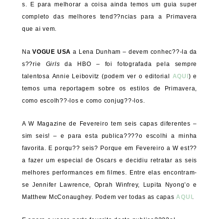
s. E para melhorar a coisa ainda temos um guia super
completo das melhores tend??ncias para a Primavera
que ai vem.
Na
VOGUE USA
a Lena Dunham – devem conhec??-la da
s??rie
Girls
da HBO – foi fotografada pela sempre
talentosa Annie Leibovitz (podem ver o editorial
AQUI
) e
temos uma reportagem sobre os estilos de Primavera,
como escolh??-los e como conjug??-los.
A W Magazine de Fevereiro tem seis capas diferentes –
sim seis! – e para esta publica????o escolhi a minha
favorita. E porqu?? seis? Porque em Fevereiro a W est??
a fazer um especial de Oscars e decidiu retratar as seis
melhores performances em filmes. Entre elas encontram-
se Jennifer Lawrence, Oprah Winfrey, Lupita Nyong’o e
Matthew McConaughey. Podem ver todas as capas
AQUI
.