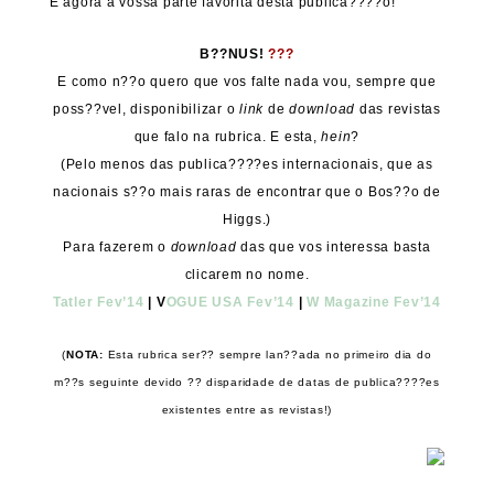
E agora a vossa parte favorita desta publica????o!
B??NUS!
???
E como n??o quero que vos falte nada vou, sempre que
poss??vel, disponibilizar o
link
de
download
das revistas
que falo na rubrica. E esta,
hein
?
(Pelo menos das publica????es internacionais, que as
nacionais s??o mais raras de encontrar que o Bos??o de
Higgs.)
Para fazerem o
download
das que vos interessa basta
clicarem no nome.
Tatler Fev’14
| V
OGUE USA Fev’14
|
W Magazine Fev’14
(
NOTA:
Esta rubrica ser?? sempre lan??ada no primeiro dia do
m??s seguinte devido ?? disparidade de datas de publica????es
existentes entre as revistas!)