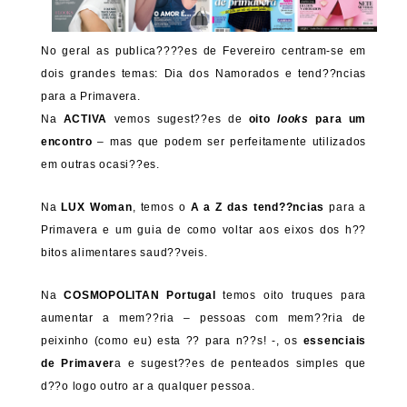
No geral as publica????es de Fevereiro centram-se em
dois grandes temas: Dia dos Namorados e tend??ncias
para a Primavera.
Na
ACTIVA
vemos sugest??es de
oito
looks
para um
encontro
– mas que podem ser perfeitamente utilizados
em outras ocasi??es.
Na
LUX Woman
, temos o
A a Z das tend??ncias
para a
Primavera e um guia de como voltar aos eixos dos h??
bitos alimentares saud??veis.
Na
COSMOPOLITAN Portugal
temos oito truques para
aumentar a mem??ria – pessoas com mem??ria de
peixinho (como eu) esta ?? para n??s! -, os
essenciais
de Primaver
a e sugest??es de penteados simples que
d??o logo outro ar a qualquer pessoa.