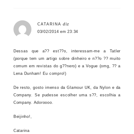
diz
CATARINA
03/02/2014 em 23:34
Dessas que a?? est??o, interessam-me a Tatler
(porque tem um artigo sobre dinheiro e n??o ?? muito
comum em revistas do g??nero) e a Vogue (omg, ?? a
Lena Dunham! Eu compro!)
De resto, gosto imenso da Glamour UK, da Nylon e da
Company. Se pudesse escolher uma s??, escolhia a
Company. Adoroooo.
Beijinho!,
Catarina