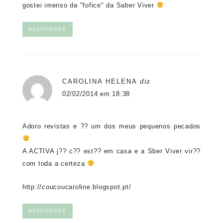
gostei imenso da "fofice" da Saber Viver
RESPONDER
diz
CAROLINA HELENA
02/02/2014 em 18:38
Adoro revistas e ?? um dos meus pequenos pecados
A ACTIVA j?? c?? est?? em casa e a Sber Viver vir??
com toda a certeza
http://coucoucaroline.blogspot.pt/
RESPONDER