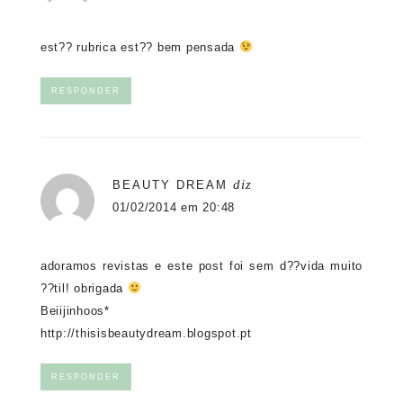
est?? rubrica est?? bem pensada
RESPONDER
diz
BEAUTY DREAM
01/02/2014 em 20:48
adoramos revistas e este post foi sem d??vida muito
??til! obrigada
Beiijinhoos*
http://thisisbeautydream.blogspot.pt
RESPONDER