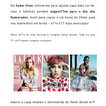
Na
Saber Viver
(olhem-me para aquela capa toda cor-de-
rosa e fofinha!) existem
sugest??es para o Dia dos
Namorados
,
looks
para copiar e um treino de 20min para
nos mantermos em forma – n??o h?? mais desculpas!
(Este m??s fiz uma loucura e comprei estas quatro, logo eu que
?? rar??ssimo comprar revistas!)
Adorei a capa simples e minimalista da
Tatler
desde m??