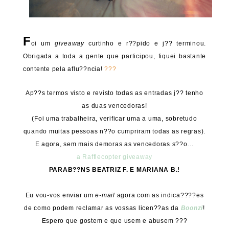
F
oi um
giveaway
curtinho e r??pido e j?? terminou.
Obrigada a toda a gente que participou, fiquei bastante
contente pela aflu??ncia!
???
Ap??s termos visto e revisto todas as entradas j?? tenho
as duas vencedoras!
(Foi uma trabalheira, verificar uma a uma, sobretudo
quando muitas pessoas n??o cumpriram todas as regras).
E agora, sem mais demoras as vencedoras s??o…
a Rafflecopter giveaway
PARAB??NS BEATRIZ F. E MARIANA B.!
Eu vou-vos enviar um
e-mail
agora com as indica????es
de como podem reclamar as vossas licen??as da
Boonzi
!
Espero que gostem e que usem e abusem ???