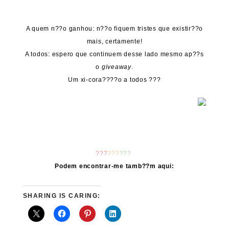
A quem n??o ganhou: n??o fiquem tristes que existir??o
mais, certamente!
A todos: espero que continuem desse lado mesmo ap??s
o
giveaway
.
Um xi-cora????o a todos ???
???
???
???
Podem encontrar-me tamb??m aqui:
SHARING IS CARING: