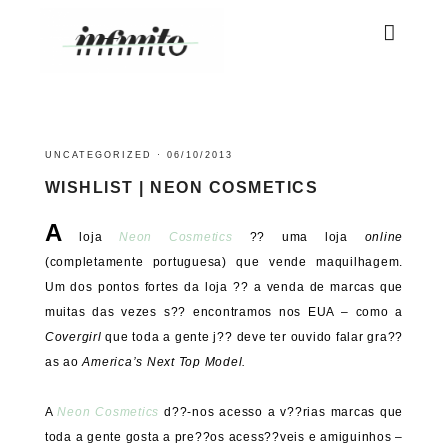
UNCATEGORIZED
·
06/10/2013
WISHLIST | NEON COSMETICS
A
loja
Neon Cosmetics
?? uma loja
online
(completamente portuguesa) que vende maquilhagem.
Um dos pontos fortes da loja ?? a venda de marcas que
muitas das vezes s?? encontramos nos EUA – como a
Covergirl
que toda a gente j?? deve ter ouvido falar gra??
as ao
America’s Next Top Model.
A
Neon Cosmetics
d??-nos acesso a v??rias marcas que
toda a gente gosta a pre??os acess??veis e amiguinhos –