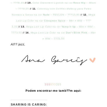
– ???9,49
//
10.
Color Statement Lipstick
na cor
Rose Hip
–
Milani
– ???9,05
//
11.
Colorstay com Softflex Makeup
para Peles
Normais a Secas na cor
Nude
– REVLON – ???15,90
//
12.
Mega
Last Lip Color
na cor
Cinnamon Spice
–
Wet n Wild
– ???
3,50
//
13.
Mega Last Lip Color
na cor
Vamp It Up
–
Wet n Wild
–
???3,50
//
14.
Mega Last Lip Color
na cor
Don’t Blink Pink
–
Wet
n Wild
– ???3,50
At?? jazz,
???
???
???
Podem encontrar-me tamb??m aqui:
SHARING IS CARING: