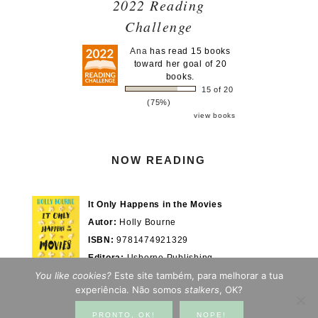
2022 Reading
Challenge
Ana
has read 15 books
toward her goal of 20
books.
15 of 20
(75%)
view books
NOW READING
It Only Happens in the Movies
Autor:
Holly Bourne
ISBN:
9781474921329
Editora:
Usborne Publishing
You like cookies?
Este site também, para melhorar a tua
Actualmente em:
28/100%
WOOK.pt
experiência. Não somos
stalkers
, OK?
PRONTO, OK!
NOPE!