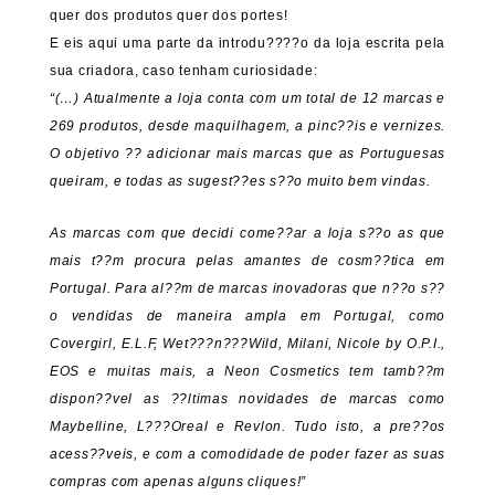
quer dos produtos quer dos portes!
E eis aqui uma parte da introdu????o da loja escrita pela
sua criadora, caso tenham curiosidade:
“(…) Atualmente a loja conta com um total de 12 marcas e
269 produtos, desde maquilhagem, a pinc??is e vernizes.
O objetivo ?? adicionar mais marcas que as Portuguesas
queiram, e todas as sugest??es s??o muito bem vindas.
As marcas com que decidi come??ar a loja s??o as que
mais t??m procura pelas amantes de cosm??tica em
Portugal. Para al??m de marcas inovadoras que n??o s??
o vendidas de maneira ampla em Portugal, como
Covergirl, E.L.F, Wet???n???Wild, Milani, Nicole by O.P.I.,
EOS e muitas mais, a Neon Cosmetics tem tamb??m
dispon??vel as ??ltimas novidades de marcas como
Maybelline, L???Oreal e Revlon. Tudo isto, a pre??os
acess??veis, e com a comodidade de poder fazer as suas
compras com apenas alguns cliques!”