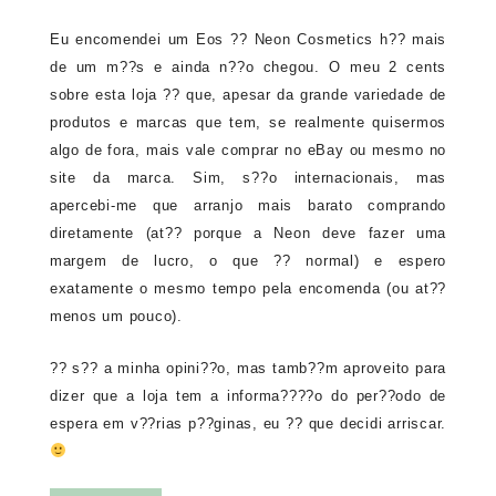
Eu encomendei um Eos ?? Neon Cosmetics h?? mais
de um m??s e ainda n??o chegou. O meu 2 cents
sobre esta loja ?? que, apesar da grande variedade de
produtos e marcas que tem, se realmente quisermos
algo de fora, mais vale comprar no eBay ou mesmo no
site da marca. Sim, s??o internacionais, mas
apercebi-me que arranjo mais barato comprando
diretamente (at?? porque a Neon deve fazer uma
margem de lucro, o que ?? normal) e espero
exatamente o mesmo tempo pela encomenda (ou at??
menos um pouco).
?? s?? a minha opini??o, mas tamb??m aproveito para
dizer que a loja tem a informa????o do per??odo de
espera em v??rias p??ginas, eu ?? que decidi arriscar.