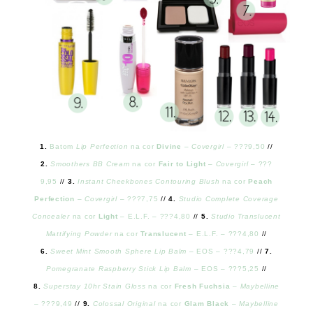
1.
Batom
Lip Perfection
na cor
Divine
–
Covergirl
– ???9,50
//
2.
Smoothers BB Cream
na cor
Fair to Light
–
Covergirl
– ???
9,95
//
3.
Instant Cheekbones Contouring Blush
na cor
Peach
Perfection
–
Covergirl
– ???7,75
//
4.
Studio Complete Coverage
Concealer
na cor
Light
– E.L.F. – ???4,80
//
5.
Studio Translucent
Mattifying Powder
na cor
Translucent
– E.L.F. – ???4,80
//
6.
Sweet Mint Smooth Sphere Lip Balm
– EOS – ???4,79
//
7.
Pomegranate Raspberry Stick Lip Balm
– EOS – ???5,25
//
8.
Superstay 10hr Stain Gloss
na cor
Fresh Fuchsia
–
Maybelline
– ???9,49
//
9.
Colossal Original
na cor
Glam Black
–
Maybelline