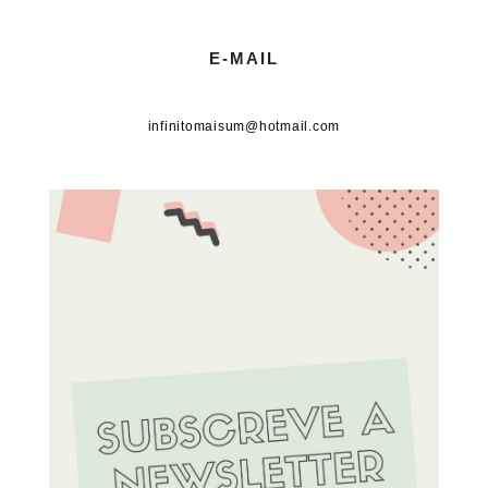
E-MAIL
infinitomaisum@hotmail.com