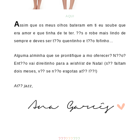
AQUI
A
ssim que os meus olhos bateram em ti eu soube que
era amor e que tinha de te ter. ??s o robe mais lindo de
sempre e deves ser t??o quentinho e t??o fofinho…
Alguma alminha que se prontifique a mo oferecer? N??o?
Ent??o vai direitinho para a
wishlist
de Natal (s?? faltam
dois meses, v?? se n??o esgotas at?? l??!)
At?? jazz,
???
???
???