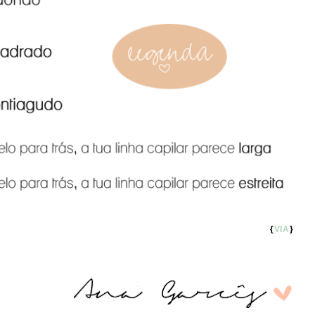
{
VIA
}