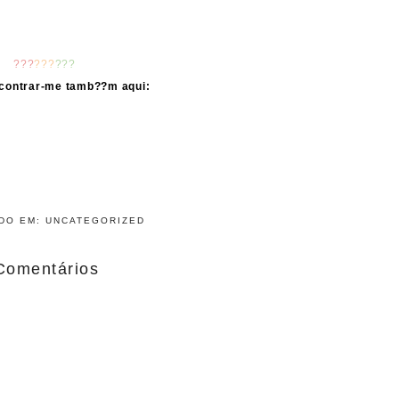
???
???
???
contrar-me tamb??m aqui:
ADO EM:
UNCATEGORIZED
Comentários