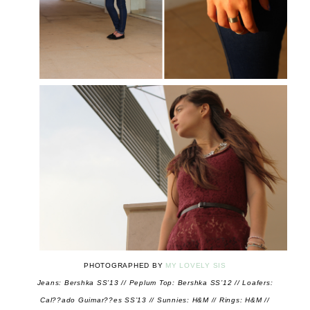
PHOTOGRAPHED BY
MY LOVELY SIS
Jeans: Bershka SS’13 // Peplum Top: Bershka SS’12 // Loafers:
Cal??ado Guimar??es SS’13 // Sunnies: H&M // Rings: H&M //