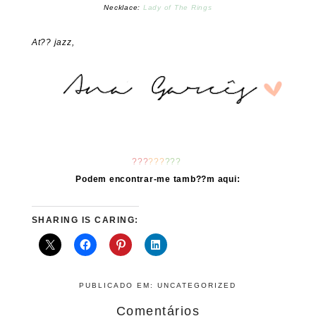
Necklace:
Lady of The Rings
At?? jazz,
???
???
???
Podem encontrar-me tamb??m aqui:
SHARING IS CARING:
PUBLICADO EM:
UNCATEGORIZED
Comentários