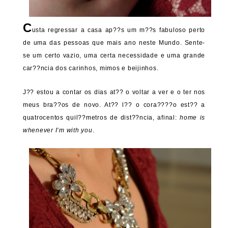
C
usta regressar a casa ap??s um m??s fabuloso perto
de uma das pessoas que mais ano neste Mundo. Sente-
se um certo vazio, uma certa necessidade e uma grande
car??ncia dos carinhos, mimos e beijinhos.
J?? estou a contar os dias at?? o voltar a ver e o ter nos
meus bra??os de novo. At?? l?? o cora????o est?? a
quatrocentos quil??metros de dist??ncia, afinal:
home is
whenever I’m with you
.