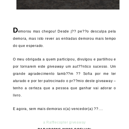
D
emorou mas chegou! Desde j?? pe??o desculpa pela
demora, mas isto rever as entradas demorou mais tempo
do que esperado.
O meu obrigada a quem participou, divulgou e partilhou e
por tornarem este
giveaway
um aut??ntico sucesso. Um
grande agradecimento tamb??m ?? Sofia por me ter
aturado e por ter patrocinado o pr??mio deste giveaway –
tenho a certeza que a pessoa que ganhar vai adorar o
livro.
E agora, sem mais demoras o(a) vencedor(a) ??….
a Rafflecopter giveaway