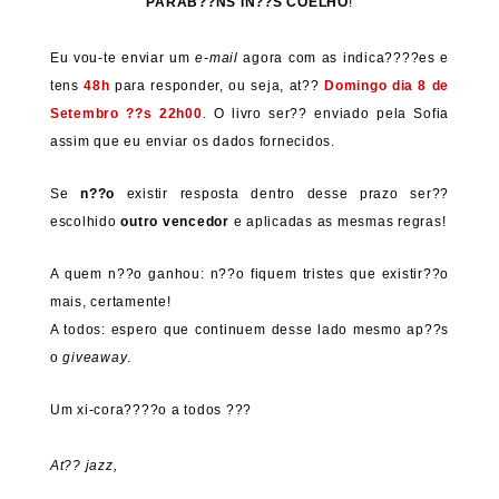
PARAB??NS
IN??S COELHO
!
Eu vou-te enviar um
e-mail
agora com as indica????es e
tens
48h
para responder, ou seja, at??
Domingo dia 8 de
Setembro ??s 22h00
. O livro ser?? enviado pela Sofia
assim que eu enviar os dados fornecidos.
Se
n??o
existir resposta dentro desse prazo ser??
escolhido
outro vencedor
e aplicadas as mesmas regras!
A quem n??o ganhou: n??o fiquem tristes que existir??o
mais, certamente!
A todos: espero que continuem desse lado mesmo ap??s
o
giveaway
.
Um xi-cora????o a todos ???
At?? jazz,