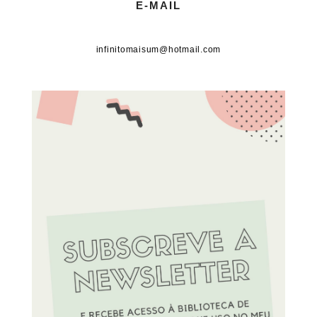
E-MAIL
infinitomaisum@hotmail.com