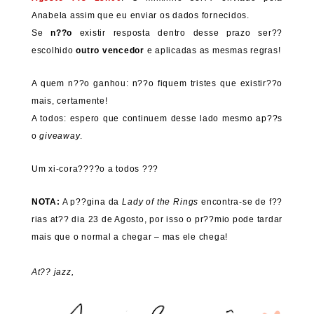
Anabela assim que eu enviar os dados fornecidos.
Se
n??o
existir resposta dentro desse prazo ser??
escolhido
outro vencedor
e aplicadas as mesmas regras!
A quem n??o ganhou: n??o fiquem tristes que existir??o
mais, certamente!
A todos: espero que continuem desse lado mesmo ap??s
o
giveaway
.
Um xi-cora????o a todos ???
NOTA:
A p??gina da
Lady of the Rings
encontra-se de f??
rias at?? dia 23 de Agosto, por isso o pr??mio pode tardar
mais que o normal a chegar – mas ele chega!
At?? jazz,