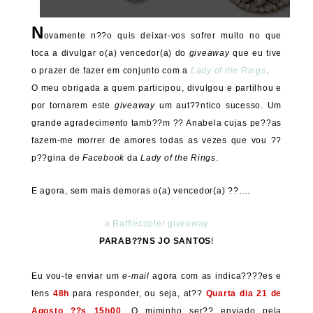
N
ovamente n??o quis deixar-vos sofrer muito no que
toca a divulgar o(a) vencedor(a) do
giveaway
que eu tive
o prazer de fazer em conjunto com a
Lady of the Rings
.
O meu obrigada a quem participou, divulgou e partilhou e
por tornarem este
giveaway
um aut??ntico sucesso. Um
grande agradecimento tamb??m ?? Anabela cujas pe??as
fazem-me morrer de amores todas as vezes que vou ??
p??gina de
Facebook
da
Lady of the Rings
.
E agora, sem mais demoras o(a) vencedor(a) ??….
a Rafflecopter giveaway
PARAB??NS
JO SANTOS
!
Eu vou-te enviar um
e-mail
agora com as indica????es e
tens
48h
para responder, ou seja, at??
Quarta dia 21 de
Agosto ??s 15h00
. O miminho ser?? enviado pela