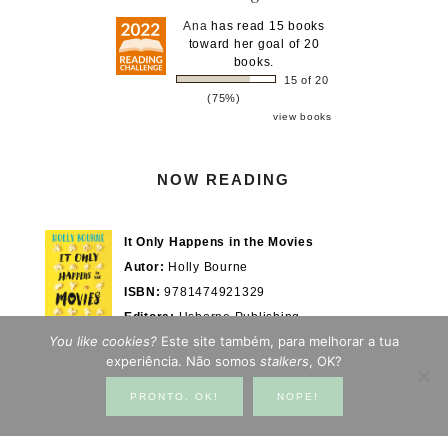
Ana
has read 15 books
toward her goal of 20
books.
15 of 20
(75%)
view books
NOW READING
It Only Happens in the Movies
Autor:
Holly Bourne
ISBN:
9781474921329
Editora:
Usborne Publishing
You like cookies?
Este site também, para melhorar a tua
Actualmente em:
28/100%
WOOK.pt
experiência. Não somos
stalkers
, OK?
PRONTO, OK!
NOPE!