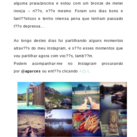
alguma praia/piscina e estou com um bronze de meter
inveja – n??o, n??o mesmo. Foram uns dias bons e
fant??sticos e tenho imensa pena que tenham passado
t??o depressa…
Ao longo destes dias fui partilhando alguns momentos
atrav??s do meu
Instagram
, e s??o esses momentos que
vou partilhar agora com voc??s, tamb??m.
Podem acompanhar-me no
Instagram
procurando
por
@agarces
ou ent??o clicando
AQUI
.