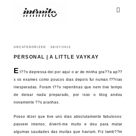
UNCATEGORIZED
·
06/07/2013
PERSONAL | A LITTLE VAYKAY
E
t??o depressa dei por aqui o ar de minha gra??a ap??
s os exames como poucos dias depois fui numas f??rias
inesperadas. Foram t??o repentinas que nem tive tempo
de deixar nada preparado, por isso o blog andou
novamente ??s aranhas.
Posso dizer que tive uns dias absolutamente fabulosos:
passeei imenso, diverti-me muito e deu para matar
algumas saudades das muitas que haviam. Fiz tamb??m