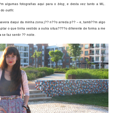
?m algumas fotografias aqui para o
blog
, e desta vez tanto a ML.
s do
outfit
.
rimavera daqui da minha zona j?? n??o arreda p?? – e, tamb??m algo
daptar o que tinha vestido a outra situa????o diferente de forma a me
a
se faz sentir ?? noite.