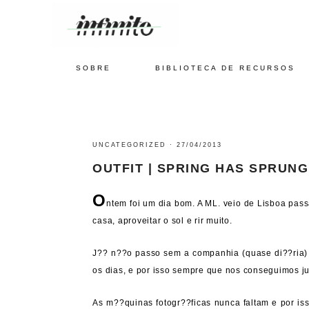
SOBRE
BIBLIOTECA DE RECURSOS
UNCATEGORIZED
·
27/04/2013
OUTFIT | SPRING HAS SPRUNG
O
ntem foi um dia bom. A ML. veio de Lisboa passa
casa, aproveitar o sol e rir muito.
J?? n??o passo sem a companhia (quase di??ria
os dias, e por isso sempre que nos conseguimos j
As m??quinas fotogr??ficas nunca faltam e por iss