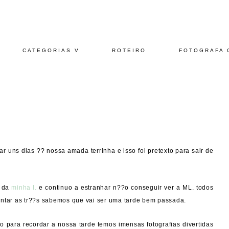
CATEGORIAS V
ROTEIRO
FOTOGRAFA 
r uns dias ?? nossa amada terrinha e isso foi pretexto para sair de
) da
minha I.
e continuo a estranhar n??o conseguir ver a ML. todos
untar as tr??s sabemos que vai ser uma tarde bem passada.
o para recordar a nossa tarde temos imensas fotografias divertidas