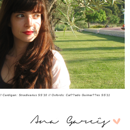
0 // Cardigan: Stradivarius SS’10 // Oxfords: Cal??ado Guimar??es SS’11