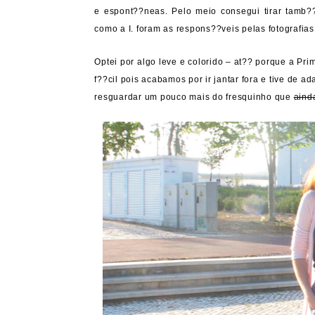
e espont??neas. Pelo meio consegui tirar tamb?
como a I. foram as respons??veis pelas fotografia
Optei por algo leve e colorido – at?? porque a P
f??cil pois acabamos por ir jantar fora e tive de a
resguardar um pouco mais do fresquinho que
aind