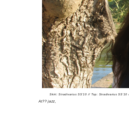
Skirt: Stradivarius SS’10 // Top: Stradivarius SS’1
At?? jazz,