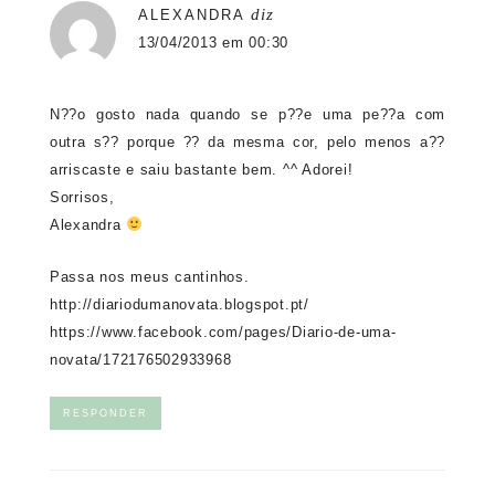
diz
ALEXANDRA
13/04/2013 em 00:30
N??o gosto nada quando se p??e uma pe??a com
outra s?? porque ?? da mesma cor, pelo menos a??
arriscaste e saiu bastante bem. ^^ Adorei!
Sorrisos,
Alexandra
Passa nos meus cantinhos.
http://diariodumanovata.blogspot.pt/
https://www.facebook.com/pages/Diario-de-uma-
novata/172176502933968
RESPONDER