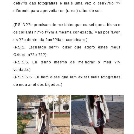
detr??s das fotografias e mais uma vez o cen??rio ??
diferente para aproveitar os (raros) raios de sol.
(P.S. N??o precisam de me bater que eu sei que a blusa e
os collants n??o t??m a mesma cor exacta. Mas por favor,
est??o dentro da fam??lia e combinam.)
(P.S.S. Escusado ser?? dizer que adoro estes meus
Oxford, n??o ???)
(P.S.S.S. Eu tenho mesmo de melhorar o meu ??-
vontade.)
(P.S.S.S.S. Eu bem disse que iam existir mais fotografias
do meu anel dos bigodes.)