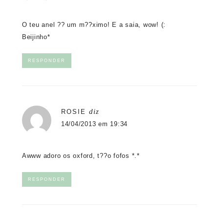
O teu anel ?? um m??ximo! E a saia, wow! (:
Beijinho*
RESPONDER
diz
ROSIE
14/04/2013 em 19:34
Awww adoro os oxford, t??o fofos *.*
RESPONDER