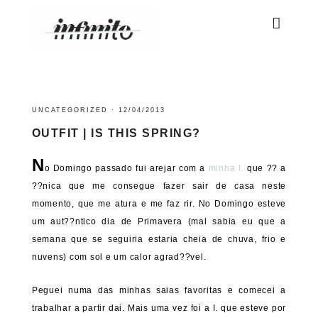
UNCATEGORIZED
·
12/04/2013
OUTFIT | IS THIS SPRING?
N
o Domingo passado fui arejar com a
minha I.
que ?? a
??nica que me consegue fazer sair de casa neste
momento, que me atura e me faz rir. No Domingo esteve
um aut??ntico dia de Primavera (mal sabia eu que a
semana que se seguiria estaria cheia de chuva, frio e
nuvens) com sol e um calor agrad??vel.
Peguei numa das minhas saias favoritas e comecei a
trabalhar a partir dai. Mais uma vez foi a I. que esteve por