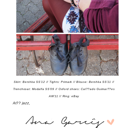
Skirt: Bershka SS’12 // Tights: Primark // Blouse: Bershka SS’11 //
Trenchcoat: Modalfa SS’09 // Oxford shoes: Cal??ado Guimar??es
AW’11 // Ring: eBay
At?? jazz,