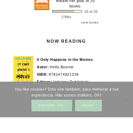
toward her goal of 20
books.
15 of 20
(75%)
view books
NOW READING
It Only Happens in the Movies
Autor:
Holly Bourne
ISBN:
9781474921329
Editora:
Usborne Publishing
You like cookies?
Este site também, para melhorar a tua
Actualmente em:
28/100%
WOOK.pt
experiência. Não somos
stalkers
, OK?
PRONTO, OK!
NOPE!