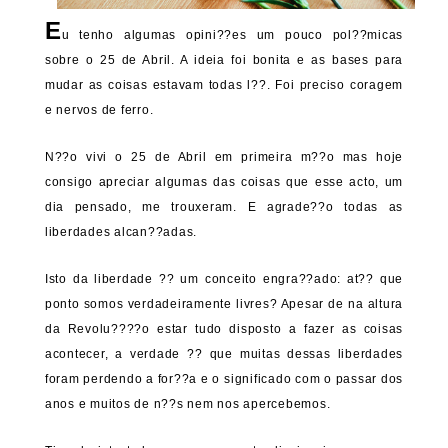
E
u tenho algumas opini??es um pouco pol??micas
sobre o 25 de Abril. A ideia foi bonita e as bases para
mudar as coisas estavam todas l??. Foi preciso coragem
e nervos de ferro.
N??o vivi o 25 de Abril em primeira m??o mas hoje
consigo apreciar algumas das coisas que esse acto, um
dia pensado, me trouxeram. E agrade??o todas as
liberdades alcan??adas.
Isto da liberdade ?? um conceito engra??ado: at?? que
ponto somos verdadeiramente livres? Apesar de na altura
da Revolu????o estar tudo disposto a fazer as coisas
acontecer, a verdade ?? que muitas dessas liberdades
foram perdendo a for??a e o significado com o passar dos
anos e muitos de n??s nem nos apercebemos.