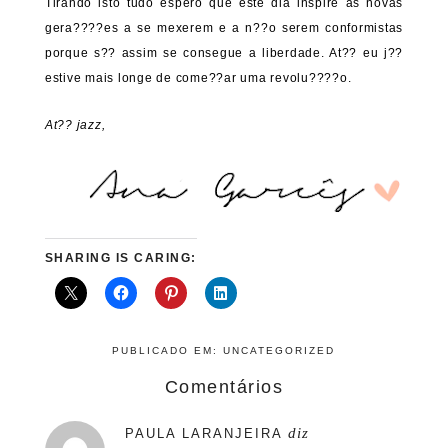
Tirando isto tudo espero que este dia inspire as novas
gera????es a se mexerem e a n??o serem conformistas
porque s?? assim se consegue a liberdade. At?? eu j??
estive mais longe de come??ar uma revolu????o.
At?? jazz,
SHARING IS CARING:
PUBLICADO EM:
UNCATEGORIZED
Comentários
diz
PAULA LARANJEIRA