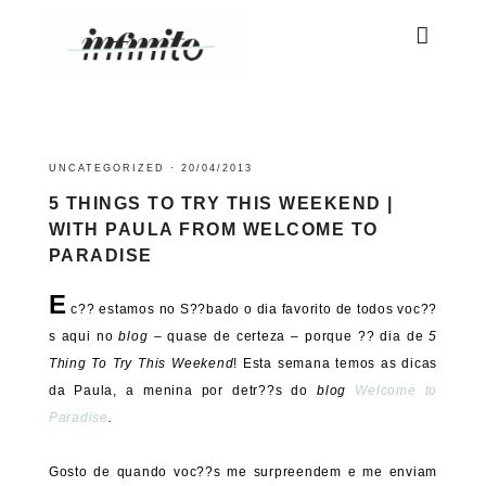
UNCATEGORIZED
·
20/04/2013
5 THINGS TO TRY THIS WEEKEND |
WITH PAULA FROM WELCOME TO
PARADISE
E
c?? estamos no S??bado o dia favorito de todos voc??
s aqui no
blog
– quase de certeza – porque ?? dia de
5
Thing To Try This Weekend
! Esta semana temos as dicas
da Paula, a menina por detr??s do
blog
Welcome to
Paradise
.
Gosto de quando voc??s me surpreendem e me enviam