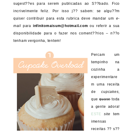
sugest??es para serem publicadas ao S??bado. Fico
incrivelmente feliz. Por isso j?? sabem: se algu??m
quiser contribuir para esta rubrica deve mandar um
e-
mail
para
infinitomaisum@hotmail.com
ou referir a sua
disponibilidade para o fazer nos coment??rios – n??o
tenham vergonha, tentem!
Percam um
tempinho na
cozinha a
experimentare
m uma receita
de
cupcakes
,
que
quase
toda
a gente adora!
ESTE
site
tem
imensas
receitas ?? s??