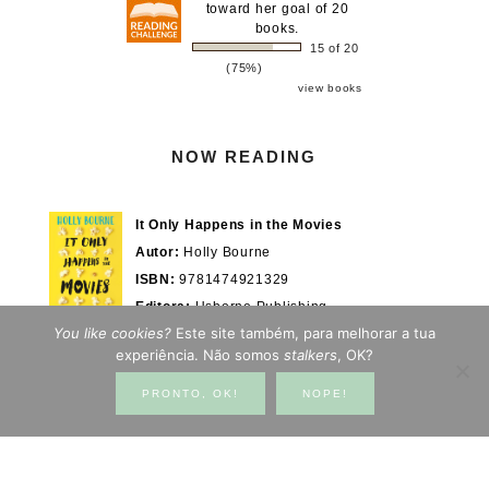
toward her goal of 20
books.
15 of 20
(75%)
view books
NOW READING
It Only Happens in the Movies
Autor:
Holly Bourne
ISBN:
9781474921329
Editora:
Usborne Publishing
You like cookies?
Este site também, para melhorar a tua
Actualmente em:
28/100%
WOOK.pt
experiência. Não somos
stalkers
, OK?
PRONTO, OK!
NOPE!