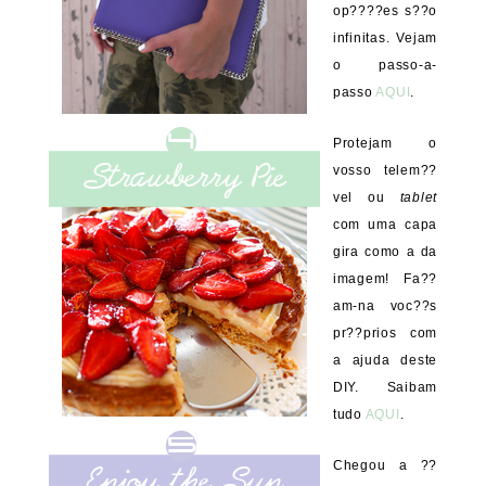
op????es s??o
infinitas. Vejam
o passo-a-
passo
AQUI
.
Protejam o
vosso telem??
vel ou
tablet
com uma capa
gira como a da
imagem! Fa??
am-na voc??s
pr??prios com
a ajuda deste
DIY. Saibam
tudo
AQUI
.
Chegou a ??