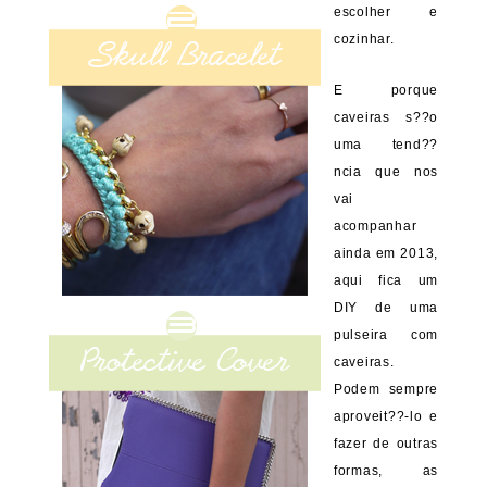
escolher e
cozinhar.
E porque
caveiras s??o
uma tend??
ncia que nos
vai
acompanhar
ainda em 2013,
aqui fica um
DIY de uma
pulseira com
caveiras.
Podem sempre
aproveit??-lo e
fazer de outras
formas, as