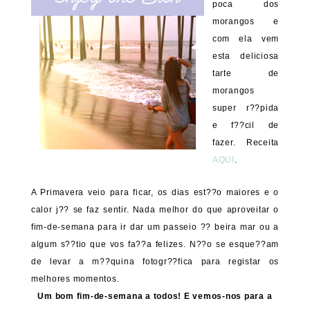
poca dos
morangos e
com ela vem
esta deliciosa
tarte de
morangos
super r??pida
e f??cil de
fazer. Receita
AQUI
.
A Primavera veio para ficar, os dias est??o maiores e o
calor j?? se faz sentir. Nada melhor do que aproveitar o
fim-de-semana para ir dar um passeio ?? beira mar ou a
algum s??tio que vos fa??a felizes. N??o se esque??am
de levar a m??quina fotogr??fica para registar os
melhores momentos.
Um bom fim-de-semana a todos! E vemos-nos para a