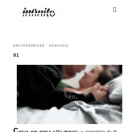
UNCATEGORIZED
·
03/03/2013
91
C
oisas que nunca s??o demais:
a companhia do M.,