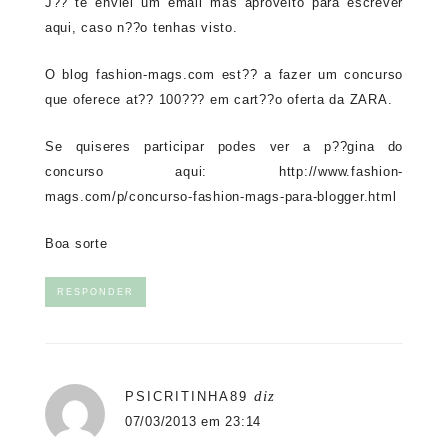
J?? te enviei um email mas aproveito para escrever
aqui, caso n??o tenhas visto.
O blog fashion-mags.com est?? a fazer um concurso
que oferece at?? 100??? em cart??o oferta da ZARA.
Se quiseres participar podes ver a p??gina do
concurso aqui:
http://www.fashion-
mags.com/p/concurso-fashion-mags-para-blogger.html
Boa sorte
RESPONDER
diz
PSICRITINHA89
07/03/2013 em 23:14