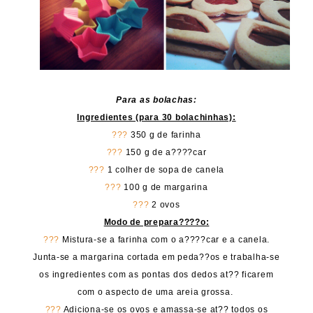
Para as bolachas:
Ingredientes (para 30 bolachinhas):
???
350 g de farinha
???
150 g de a????car
???
1 colher de sopa de canela
???
100 g de margarina
???
2 ovos
Modo de prepara????o:
???
Mistura-se a farinha com o a????car e a canela.
Junta-se a margarina cortada em peda??os e trabalha-se
os ingredientes com as pontas dos dedos at?? ficarem
com o aspecto de uma areia grossa.
???
Adiciona-se os ovos e amassa-se at?? todos os