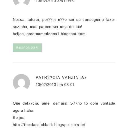
13/02/2013 em 00:09
Nossa, adorei, por??m n??o sei se conseguiria fazer
sozinha, mas parece ser uma delicia!
beijos, garotaamericana1.blogspot.com
RESPONDER
diz
PATR??CIA VANZIN
13/02/2013 em 03:01
Que del??cia, amei demais! S??rio to com vontade
agora haha
Beijos,
http://theclassicblack.blogspot.com.br/