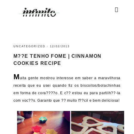
UNCATEGORIZED
·
12/02/2013
M??E TENHO FOME | CINNAMON
COOKIES RECIPE
M
uita gente mostrou interesse em saber a maravilhosa
receita que eu usei quando fiz os biscoitos/bolachinhas
em forma de cora????o. E c?? estou eu para partilh??-la
com voc??s. Garanto que ?? muito f??cil e bem deliciosa!