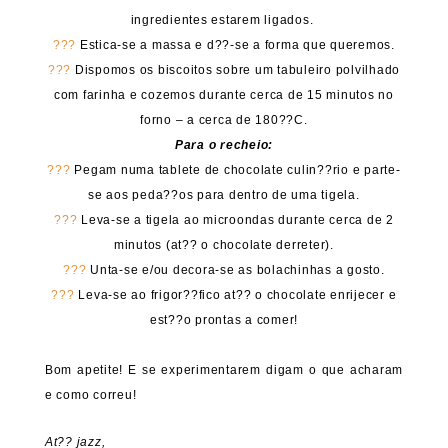
ingredientes estarem ligados.
???
Estica-se a massa e d??-se a forma que queremos.
???
Dispomos os biscoitos sobre um tabuleiro polvilhado
com farinha e cozemos durante cerca de 15 minutos no
forno – a cerca de 180??C.
Para o recheio:
???
Pegam numa tablete de chocolate culin??rio e parte-
se aos peda??os para dentro de uma tigela.
???
Leva-se a tigela ao microondas durante cerca de 2
minutos (at?? o chocolate derreter).
???
Unta-se e/ou decora-se as bolachinhas a gosto.
???
Leva-se ao frigor??fico at?? o chocolate enrijecer e
est??o prontas a comer!
Bom apetite! E se experimentarem digam o que acharam
e como correu!
At?? jazz,