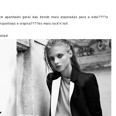
 um apanhado geral das
trends
mais esperadas para a esta????o
esportivas e inspira????es mais
rock’n’roll
.
stas!