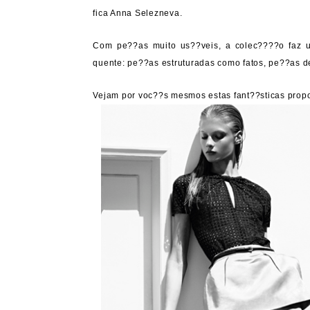
fica Anna Selezneva.
Com pe??as muito us??veis, a colec????o faz
quente: pe??as estruturadas como fatos, pe??as d
Vejam por voc??s mesmos estas fant??sticas propo