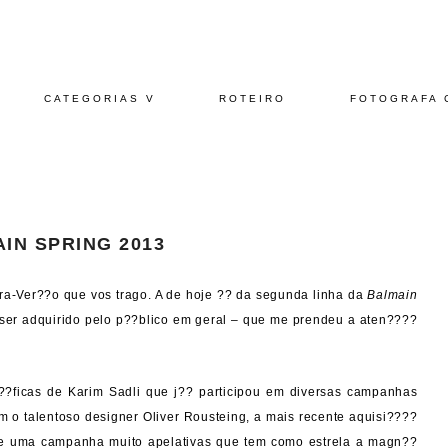
CATEGORIAS V
ROTEIRO
FOTOGRAFA 
IN SPRING 2013
ra-Ver??o que vos trago. A de hoje ?? da segunda linha da
Balmain
er adquirido pelo p??blico em geral – que me prendeu a aten????
??ficas de Karim Sadli que j?? participou em diversas campanhas
m o talentoso designer Oliver Rousteing, a mais recente aquisi????
 e uma campanha muito apelativas que tem como estrela a magn??