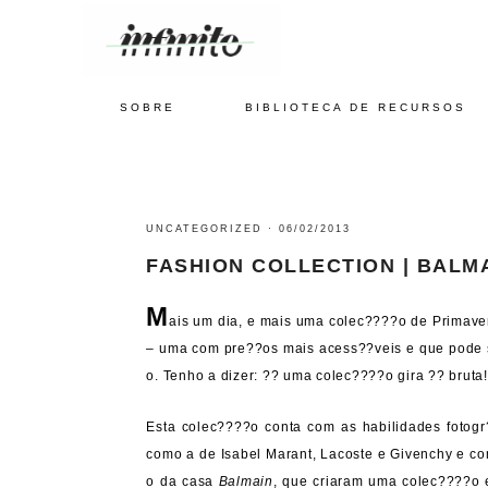
SOBRE
BIBLIOTECA DE RECURSOS
UNCATEGORIZED
·
06/02/2013
FASHION COLLECTION | BALMA
M
ais um dia, e mais uma colec????o de Primave
– uma com pre??os mais acess??veis e que pode s
o. Tenho a dizer: ?? uma colec????o gira ?? bruta!
Esta colec????o conta com as habilidades fotogr
como a de Isabel Marant, Lacoste e Givenchy e co
o da casa
Balmain
, que criaram uma colec????o