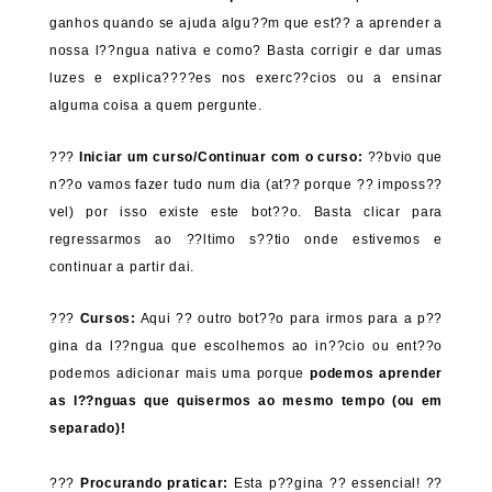
ganhos quando se ajuda algu??m que est?? a aprender a
nossa l??ngua nativa e como? Basta corrigir e dar umas
luzes e explica????es nos exerc??cios ou a ensinar
alguma coisa a quem pergunte.
???
Iniciar um curso/Continuar com o curso:
??bvio que
n??o vamos fazer tudo num dia (at?? porque ?? imposs??
vel) por isso existe este bot??o. Basta clicar para
regressarmos ao ??ltimo s??tio onde estivemos e
continuar a partir dai.
???
Cursos:
Aqui ?? outro bot??o para irmos para a p??
gina da l??ngua que escolhemos ao in??cio ou ent??o
podemos adicionar mais uma porque
podemos aprender
as l??nguas que quisermos ao mesmo tempo (ou em
separado)!
???
Procurando praticar:
Esta p??gina ?? essencial! ??