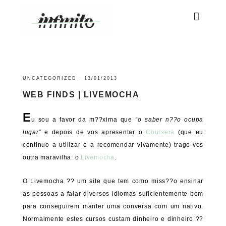
UNCATEGORIZED
·
13/01/2013
WEB FINDS | LIVEMOCHA
E
u sou a favor da m??xima que
“o saber n??o ocupa
lugar”
e depois de vos apresentar o
Coursera
(que eu
continuo a utilizar e a recomendar vivamente) trago-vos
outra maravilha: o
Livemocha
.
O Livemocha ?? um site que tem como miss??o ensinar
as pessoas a falar diversos idiomas suficientemente bem
para conseguirem manter uma conversa com um nativo.
Normalmente estes cursos custam dinheiro e dinheiro ??