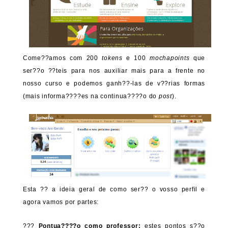
Come??amos com 200
tokens
e 100
mochapoints
que
ser??o ??teis para nos auxiliar mais para a frente no
nosso curso e podemos ganh??-las de v??rias formas
(mais informa????es na continua????o do
post
).
Esta ?? a ideia geral de como ser?? o vosso perfil e
agora vamos por partes:
???
Pontua????o como professor:
estes pontos s??o