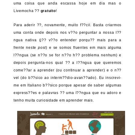
uma coisa que anda escassa hoje em dia mas o
Livemocha ??
gratuito
!
Para aderir ??, novamente, muito f??cil. Basta criarmos
uma conta onde depois nos v??o perguntar a nossa l??
ngua nativa (j?? v??o entender porqu?? mais para a
frente neste
post
) e se somos fluentes em mais alguma
l??ngua (se n??o se for n??o h?? problema nenhum) e
depois pergunta-nos qual ?? a l??ngua que queremos
come??ar a aprender (ou continuar a aprender) e o n??
vel (do b??sico ao interm??dio-avan??ado). Eu inscrevi-
me em Italiano b??sico porque apesar de saber algumas
express??es e palavras ?? uma l??ngua que eu adoro e
tenho muita curiosidade em aprender mais.