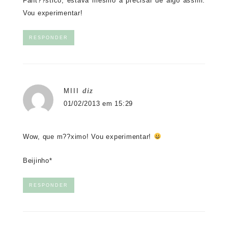
Fant??stico, estava mesmo a precisar de algo assim.
Vou experimentar!
RESPONDER
diz
MIII
01/02/2013 em 15:29
Wow, que m??ximo! Vou experimentar!
Beijinho*
RESPONDER