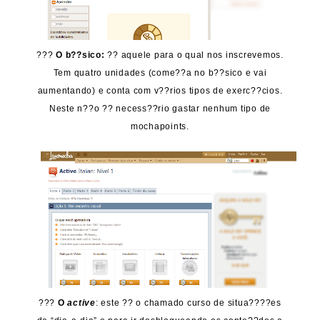
???
O b??sico:
?? aquele para o qual nos inscrevemos.
Tem quatro unidades (come??a no b??sico e vai
aumentando) e conta com v??rios tipos de exerc??cios.
Neste n??o ?? necess??rio gastar nenhum tipo de
mochapoints.
???
O
active
: este ?? o chamado curso de situa????es