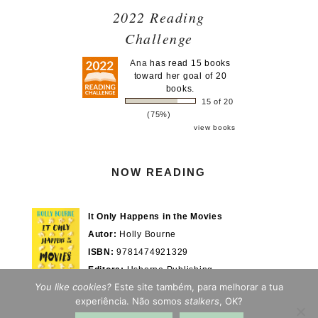
2022 Reading
Challenge
Ana
has read 15 books
toward her goal of 20
books.
15 of 20
(75%)
view books
NOW READING
It Only Happens in the Movies
Autor:
Holly Bourne
ISBN:
9781474921329
Editora:
Usborne Publishing
You like cookies?
Este site também, para melhorar a tua
Actualmente em:
28/100%
WOOK.pt
experiência. Não somos
stalkers
, OK?