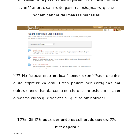
de “dia-a-dia” e para ir desbloqueando os conte??dos e
avan??ar precisamos de gastar
mochapoints
, que se
podem ganhar de imensas maneiras.
??? No ‘procurando praticar’ temos exerc??cios escritos
e de express??o oral. Estes podem ser corrigidos por
outros elementos da comunidade que ou estejam a fazer
o mesmo curso que voc??s ou que sejam nativos!
T??m 35 l??nguas por onde escolher, do que est??o
h?? espera?