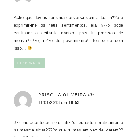
Acho que devias ter uma conversa com a tua m??e e
exprimir-lhe os teus sentimentos, ela n??o pode
continuar a deitar-te abaixo, pois tu precisas de
motiva????o, n??o de pessimismo! Boa sorte com
isso…
RESPONDER
diz
PRISCILA OLIVEIRA
11/01/2013 em 18:53
J?? me aconteceu isso, ali??s, eu estou praticamente
na mesma situa????o que tu mas em vez de Matem??