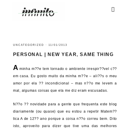
UNCATEGORIZED
·
11/01/2013
PERSONAL | NEW YEAR, SAME THING
A
minha m??e tem tornado o ambiente irrespir??vel c??
em casa. Eu gosto muito da minha m??e – ali??s o meu
amor por ela ?? incondicional – mas n??o me levem a
mal, algumas coisas que ela me diz eram escusadas.
N??o ?? novidade para a gente que frequenta este blog
diariamente (ou quase) que eu estou a repetir Matem??
tica A de 12?? ano porque a coisa n??o correu bem. Dito
isto, aproveito para dizer que tive uma das melhores