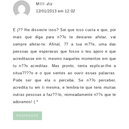
diz
MIII
12/01/2013 em 12:02
E j?? lhe disseste isso? Sei que isso custa e que, por
mais que diga para n??o te deixares afetar, vai
sempre afetar-te. Afinal, ?? a tua m??e, uma das
pessoas que esperavas que fosse o teu apoio e que
acreditasse em ti, mesmo naqueles momentos em que
tu n??o acreditas. Mas pronto, tenta explicar-lhe a
situa????o e o que sentes ao ouvir essas palavras.
Pode ser que ela o perceba. Se n??o perceber,
acredita tu em ti mesma, e lembra-te que tens muitas
outras pessoas a faz??-lo, nomeadamente n??s que te
adoramos! (:*
RESPONDER