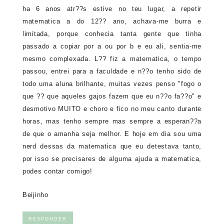
ha 6 anos atr??s estive no teu lugar, a repetir
matematica a do 12?? ano, achava-me burra e
limitada, porque conhecia tanta gente que tinha
passado a copiar por a ou por b e eu ali, sentia-me
mesmo complexada. L?? fiz a matematica, o tempo
passou, entrei para a faculdade e n??o tenho sido de
todo uma aluna brilhante, muitas vezes penso "fogo o
que ?? que aqueles gajos fazem que eu n??o fa??o" e
desmotivo MUITO e choro e fico no meu canto durante
horas, mas tenho sempre mas sempre a esperan??a
de que o amanha seja melhor. E hoje em dia sou uma
nerd dessas da matematica que eu detestava tanto,
por isso se precisares de alguma ajuda a matematica,
podes contar comigo!
Beijinho
RESPONDER