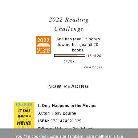
2022 Reading
Challenge
Ana
has read 15 books
toward her goal of 20
books.
15 of 20
(75%)
view books
NOW READING
It Only Happens in the Movies
Autor:
Holly Bourne
ISBN:
9781474921329
Editora:
Usborne Publishing
You like cookies?
Este site também, para melhorar a tua
Actualmente em:
28/100%