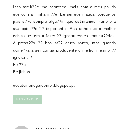
Isso tamb??m me acontece, mais com o meu pai do
que com a minha m??e. Eu sei que magoa, porque os
pais s??o sempre algu??m que estimamos muito e a
sua opini??o ?? importante. Mas acho que a melhor
coisa que tens a fazer ?? ignorar esses coment??rios.
A press??o ?? boa at?? certo ponto, mas quando
come??a a ser contra producente o melhor mesmo ??
ignorar.. :/
For??a!
Beijinhos
ecoutemoiregardemoi.blogspot.pt
RESPONDER