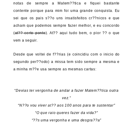
notas de sempre a Matem??tica e fiquei bastante
contente porque para mim foi uma grande conquista. Eu
sei que os pais s??o uns insatisfeitos cr??nicos e que
acham que podemos sempre fazer melhor, e eu concordo
(
at?? certo ponto
). At?? aqui tudo bem, o pior ?? o que
vem a seguir.
Desde que voltei de f??rias (e coincidiu com o inicio do
segundo per??odo) a missa tem sido sempre a mesma e
a minha m??e usa sempre as mesmas cartas:
“Devias ter vergonha de andar a fazer Matem??tica outra
vez.”
“N??o vou viver at?? aos 100 anos para te sustentar”
“O que raio queres fazer da vida?”
“??s uma vergonha e uma desgra??a”