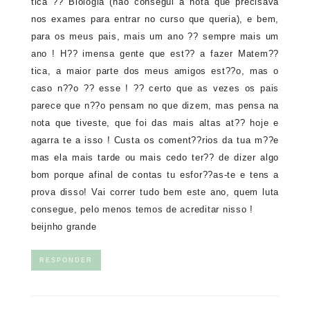
tica ?? Biologia (nao consegui a nota que precisava
nos exames para entrar no curso que queria), e bem,
para os meus pais, mais um ano ?? sempre mais um
ano ! H?? imensa gente que est?? a fazer Matem??
tica, a maior parte dos meus amigos est??o, mas o
caso n??o ?? esse ! ?? certo que as vezes os pais
parece que n??o pensam no que dizem, mas pensa na
nota que tiveste, que foi das mais altas at?? hoje e
agarra te a isso ! Custa os coment??rios da tua m??e
mas ela mais tarde ou mais cedo ter?? de dizer algo
bom porque afinal de contas tu esfor??as-te e tens a
prova disso! Vai correr tudo bem este ano, quem luta
consegue, pelo menos temos de acreditar nisso !
beijnho grande
RESPONDER