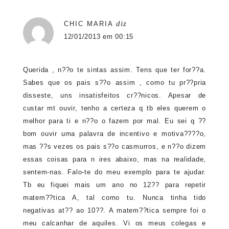
diz
CHIC MARIA
12/01/2013 em 00:15
Querida , n??o te sintas assim. Tens que ter for??a.
Sabes que os pais s??o assim , como tu pr??pria
disseste, uns insatisfeitos cr??nicos. Apesar de
custar mt ouvir, tenho a certeza q tb eles querem o
melhor para ti e n??o o fazem por mal. Eu sei q ??
bom ouvir uma palavra de incentivo e motiva????o,
mas ??s vezes os pais s??o casmurros, e n??o dizem
essas coisas para n ires abaixo, mas na realidade,
sentem-nas. Falo-te do meu exemplo para te ajudar.
Tb eu fiquei mais um ano no 12?? para repetir
matem??tica A, tal como tu. Nunca tinha tido
negativas at?? ao 10??. A matem??tica sempre foi o
meu calcanhar de aquiles. Vi os meus colegas e