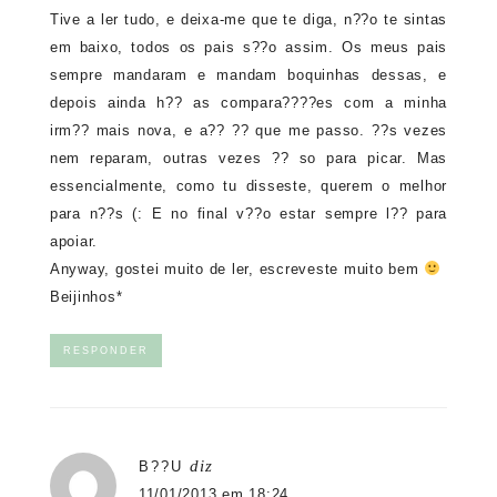
Tive a ler tudo, e deixa-me que te diga, n??o te sintas
em baixo, todos os pais s??o assim. Os meus pais
sempre mandaram e mandam boquinhas dessas, e
depois ainda h?? as compara????es com a minha
irm?? mais nova, e a?? ?? que me passo. ??s vezes
nem reparam, outras vezes ?? so para picar. Mas
essencialmente, como tu disseste, querem o melhor
para n??s (: E no final v??o estar sempre l?? para
apoiar.
Anyway, gostei muito de ler, escreveste muito bem
Beijinhos*
RESPONDER
diz
B??U
11/01/2013 em 18:24