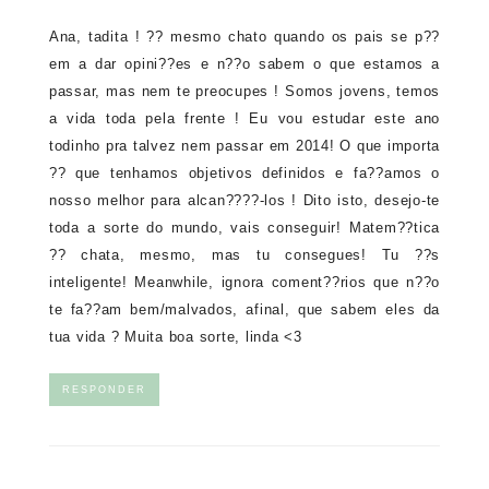
Ana, tadita ! ?? mesmo chato quando os pais se p??
em a dar opini??es e n??o sabem o que estamos a
passar, mas nem te preocupes ! Somos jovens, temos
a vida toda pela frente ! Eu vou estudar este ano
todinho pra talvez nem passar em 2014! O que importa
?? que tenhamos objetivos definidos e fa??amos o
nosso melhor para alcan????-los ! Dito isto, desejo-te
toda a sorte do mundo, vais conseguir! Matem??tica
?? chata, mesmo, mas tu consegues! Tu ??s
inteligente! Meanwhile, ignora coment??rios que n??o
te fa??am bem/malvados, afinal, que sabem eles da
tua vida ? Muita boa sorte, linda <3
RESPONDER