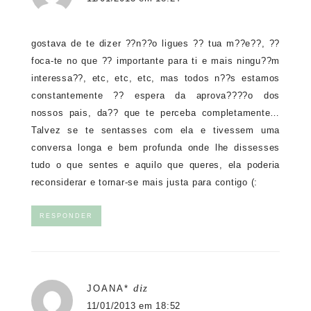
gostava de te dizer ??n??o ligues ?? tua m??e??, ??
foca-te no que ?? importante para ti e mais ningu??m
interessa??, etc, etc, etc, mas todos n??s estamos
constantemente ?? espera da aprova????o dos
nossos pais, da?? que te perceba completamente…
Talvez se te sentasses com ela e tivessem uma
conversa longa e bem profunda onde lhe dissesses
tudo o que sentes e aquilo que queres, ela poderia
reconsiderar e tornar-se mais justa para contigo (:
RESPONDER
diz
JOANA*
11/01/2013 em 18:52