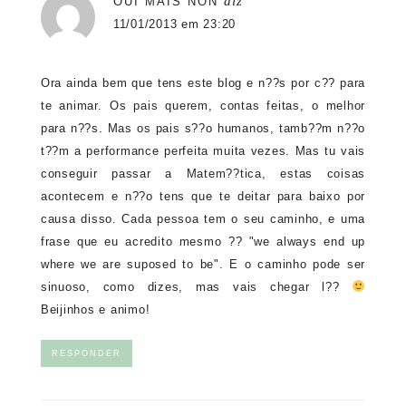
diz
OUI MAIS NON
11/01/2013 em 23:20
Ora ainda bem que tens este blog e n??s por c?? para
te animar. Os pais querem, contas feitas, o melhor
para n??s. Mas os pais s??o humanos, tamb??m n??o
t??m a performance perfeita muita vezes. Mas tu vais
conseguir passar a Matem??tica, estas coisas
acontecem e n??o tens que te deitar para baixo por
causa disso. Cada pessoa tem o seu caminho, e uma
frase que eu acredito mesmo ?? "we always end up
where we are suposed to be". E o caminho pode ser
sinuoso, como dizes, mas vais chegar l??
Beijinhos e animo!
RESPONDER