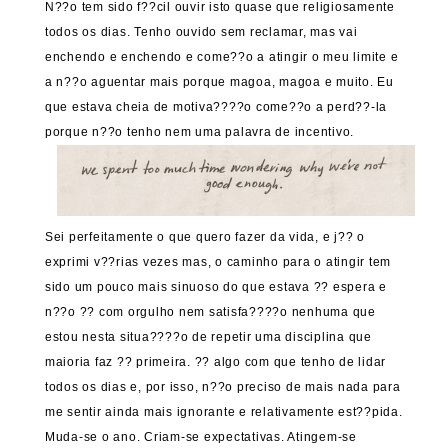
N??o tem sido f??cil ouvir isto quase que religiosamente
todos os dias. Tenho ouvido sem reclamar, mas vai
enchendo e enchendo e come??o a atingir o meu limite e
a n??o aguentar mais porque magoa, magoa e muito. Eu
que estava cheia de motiva????o come??o a perd??-la
porque n??o tenho nem uma palavra de incentivo.
Sei perfeitamente o que quero fazer da vida, e j?? o
exprimi v??rias vezes mas, o caminho para o atingir tem
sido um pouco mais sinuoso do que estava ?? espera e
n??o ?? com orgulho nem satisfa????o nenhuma que
estou nesta situa????o de repetir uma disciplina que
maioria faz ?? primeira. ?? algo com que tenho de lidar
todos os dias e, por isso, n??o preciso de mais nada para
me sentir ainda mais ignorante e relativamente est??pida.
Muda-se o ano. Criam-se expectativas. Atingem-se