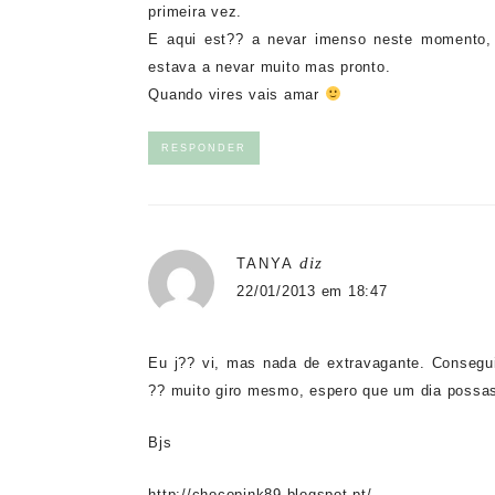
primeira vez.
E aqui est?? a nevar imenso neste momento
estava a nevar muito mas pronto.
Quando vires vais amar
RESPONDER
diz
TANYA
22/01/2013 em 18:47
Eu j?? vi, mas nada de extravagante. Consegu
?? muito giro mesmo, espero que um dia possa
Bjs
http://chocopink89.blogspot.pt/