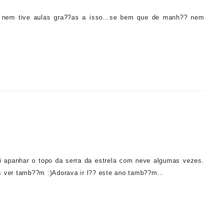
, nem tive aulas gra??as a isso…se bem que de manh?? nem
i apanhar o topo da serra da estrela com neve algumas vezes.
s ver tamb??m :)Adorava ir l?? este ano tamb??m…