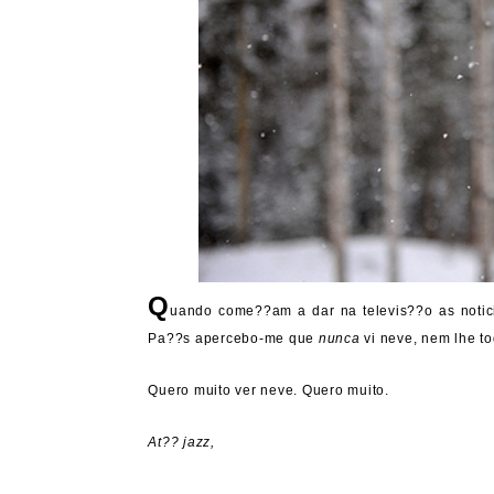
Q
uando come??am a dar na televis??o as notici
Pa??s apercebo-me que
nunca
vi neve, nem lhe to
Quero muito ver neve. Quero muito.
At?? jazz,