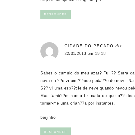
RESPONDER
diz
CIDADE DO PECADO
22/01/2013 em 19:18
Sabes o cumulo do meu azar? Fui ?? Serra da 
neva e n??o vi um ??nico peda??o de neve. Na
S?? vi uma esp??cie de neve quando nevou pelo
Mas tamb??m nunca fiz nada do que a?? descr
tornar-me uma crian??a por instantes.
beijinho
RESPONDER