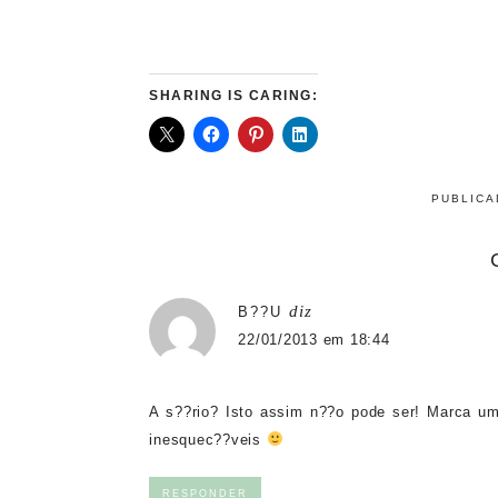
SHARING IS CARING:
PUBLIC
diz
B??U
22/01/2013 em 18:44
A s??rio? Isto assim n??o pode ser! Marca um
inesquec??veis
RESPONDER