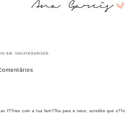
ADO EM:
UNCATEGORIZED
Comentários
as f??rias com a tua fam??lia para a neve, acredita que s??o