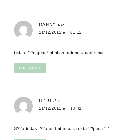
diz
DANNY
21/12/2012 em 01:12
todas t??o giras! ahahah, adorei a das renas
RESPONDER
diz
B??U
21/12/2012 em 10:41
S??o todas t??o perfeitas para esta ??poca *-*