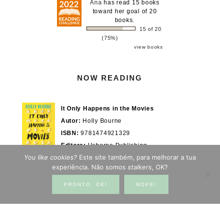
Ana
has read 15 books
toward her goal of 20
books.
15 of 20
(75%)
view books
NOW READING
It Only Happens in the Movies
Autor:
Holly Bourne
ISBN:
9781474921329
Editora:
Usborne Publishing
You like cookies?
Este site também, para melhorar a tua
Actualmente em:
28/100%
WOOK.pt
experiência. Não somos
stalkers
, OK?
PRONTO, OK!
NOPE!