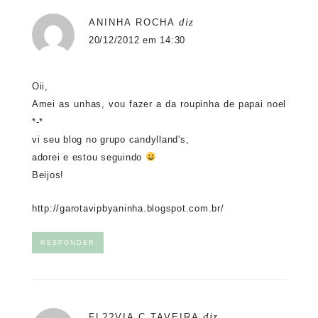
diz
ANINHA ROCHA
20/12/2012 em 14:30
Oii,
Amei as unhas, vou fazer a da roupinha de papai noel
*-*
vi seu blog no grupo candylland's,
adorei e estou seguindo
Beijos!
http://garotavipbyaninha.blogspot.com.br/
RESPONDER
diz
FL??VIA C TAVEIRA