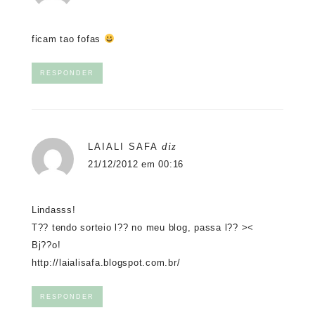
ficam tao fofas
RESPONDER
diz
LAIALI SAFA
21/12/2012 em 00:16
Lindasss!
T?? tendo sorteio l?? no meu blog, passa l?? ><
Bj??o!
http://laialisafa.blogspot.com.br/
RESPONDER