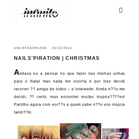
UNCATEGORIZED
·
20/12/2012
NAILS’PIRATION | CHRISTMAS
A
ndava eu a pensar no que fazer nas minhas unhas
para o Natal mas nada me ocorria e por isso decidi
recorrer ?? amiga de todos – a
interwebs
. Ainda n??o me
decidi, ?? certo, mas encontrei muitas inspira????es!
Partilho agora com voc??s e quem sabe n??o vos inspira
tamb??m.