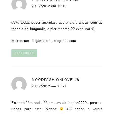
20/12/2012 em 15:15
s??o todas super queridas, adorei as brancas com as
renas e as burgundy, o pior mesmo ?? executar x)
makesomethingawesome.blogspot.com
RESPONDER
diz
MOODFASHIONLOVE
20/12/2012 em 15:21
Eu tamb??m ando ?? procura de inspira????o para as
unhas para esta ??poca
J?? tenho o verniz