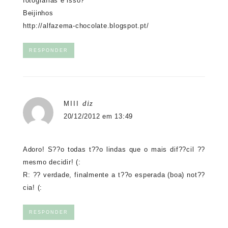
fotografias e isso?
Beijinhos
http://alfazema-chocolate.blogspot.pt/
RESPONDER
diz
MIII
20/12/2012 em 13:49
Adoro! S??o todas t??o lindas que o mais dif??cil ??
mesmo decidir! (:
R: ?? verdade, finalmente a t??o esperada (boa) not??
cia! (:
RESPONDER