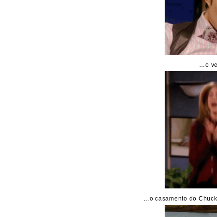
…o ve
…o casamento do Chuck c