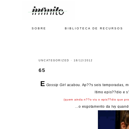
SOBRE
BIBLIOTECA DE RECURSOS
UNCATEGORIZED
·
18/12/2012
65
E
Gossip Girl
acabou. Ap??s seis temporadas, mui
ltimo epis??dio e 
(quem ainda n??o viu o epis??dio que pro
…o esgotamento da Ivy quando