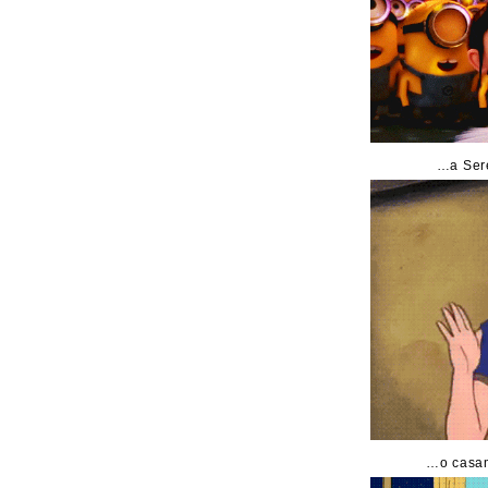
…a Ser
…o casam