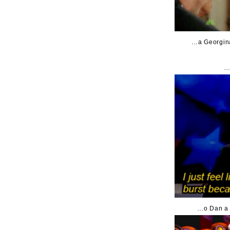
…a Georgina
…
…o Dan a 