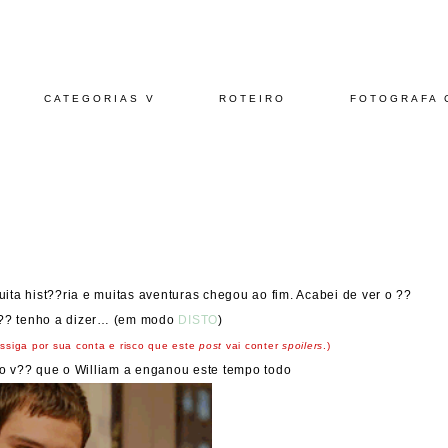
CATEGORIAS V
ROTEIRO
FOTOGRAFA 
ta hist??ria e muitas aventuras chegou ao fim. Acabei de ver o ??
s?? tenho a dizer… (em modo
DISTO
)
ssiga por sua conta e risco que este
post
vai conter
spoilers
.)
 v?? que o William a enganou este tempo todo