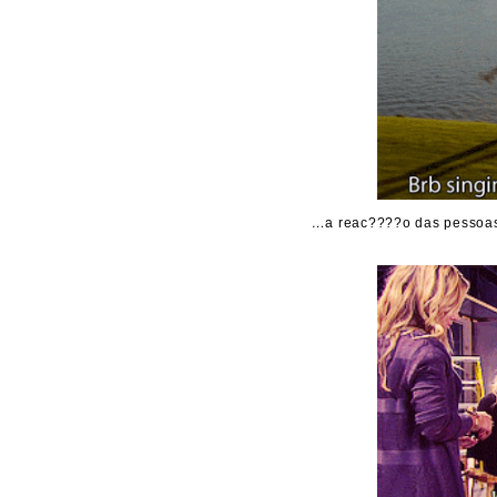
…
a reac????o das pessoas