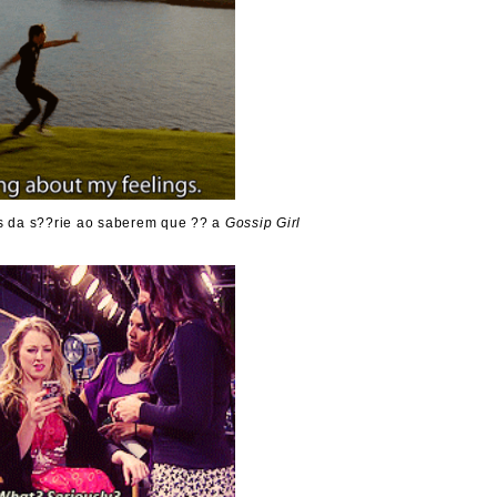
 da s??rie ao saberem que ?? a
Gossip Girl