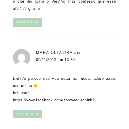
o clarinho [para o Ver??o] mas confesso que esse
at?? ?? giro :b
RESPONDER
diz
MARA OLIVEIRA
09/11/2012 em 13:50
Ent??o parece que vou estar na moda, adoro azuis
nas unhas
beijinho*
https://www.facebook.com/sosweet.sopink91
RESPONDER