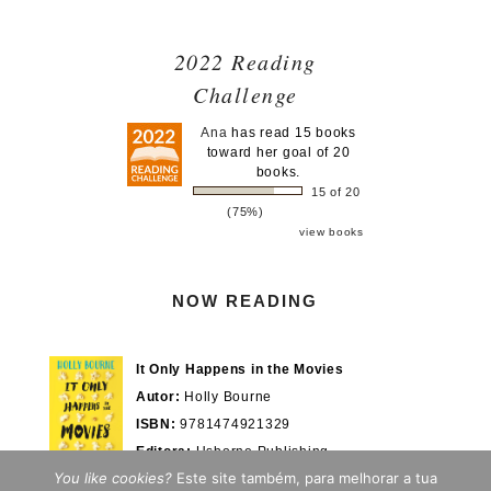
2022 Reading
Challenge
Ana
has read 15 books
toward her goal of 20
books.
15 of 20
(75%)
view books
NOW READING
It Only Happens in the Movies
Autor:
Holly Bourne
ISBN:
9781474921329
Editora:
Usborne Publishing
You like cookies?
Este site também, para melhorar a tua
Actualmente em:
28/100%