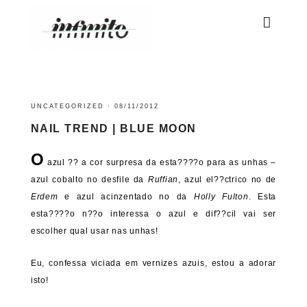
UNCATEGORIZED
·
08/11/2012
NAIL TREND | BLUE MOON
O
azul ?? a cor surpresa da esta????o para as unhas –
azul cobalto no desfile da
Ruffian
, azul el??ctrico no de
Erdem
e azul acinzentado no da
Holly Fulton
. Esta
esta????o n??o interessa o azul e dif??cil vai ser
escolher qual usar nas unhas!
Eu, confessa viciada em vernizes azuis, estou a adorar
isto!