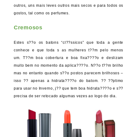
outros, uns mais leves outros mais secos e para todos os
gostos, tal como os perfumes.
Cremosos
Estes s??o os batons “cl??ssicos” que toda a gente
conhece e que toda s as mulheres t??m pelo menos
um. T??m boa cobertura e boa fixa????o e deslizam
muito bem no momento da aplica????o. N??o t??m brilho
mas no entanto quando s??o postos parecem brilhosos –
isso ?? apenas a hidrata????o do batom. ?? ??ptimo
para usar no Inverno, j?? que tem boa hidrata????o e s??
precisa de ser retocado algumas vezes ao logo do dia.