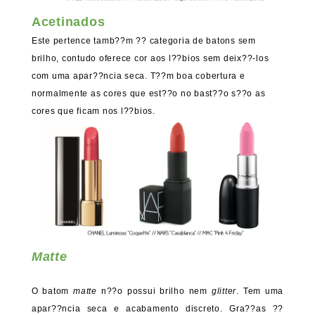
Acetinados
Este pertence tamb??m ?? categoria de batons sem
brilho, contudo oferece cor aos l??bios sem deix??-los
com uma apar??ncia seca. T??m boa cobertura e
normalmente as cores que est??o no bast??o s??o as
cores que ficam nos l??bios.
Matte
O batom
matte
n??o possui brilho nem
glitter
. Tem uma
apar??ncia seca e acabamento discreto. Gra??as ??