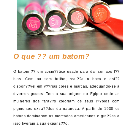
O que ?? um batom?
O batom ?? um cosm??tico usado para dar cor aos l??
bios. Com ou sem brilho, real??a a boca e est??
dispon??vel em v??rias cores e marcas, adequando-se a
diversos gostos. Tem a sua origem no Egipto onde as
mulheres dos fara??s coloriam os seus l??bios com
pigmentos extra??dos da natureza. A partir de 1930 os
batons dominaram os mercados americanos e gra??as a
isso tiveram a sua expans??o.