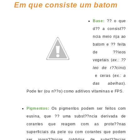
Em que consiste um batom
Base:
?? o que
d?? a consist??
ncia meio rija ao
batom e ?? feita
de ??leos
vegetais (
ex.: ??
leo de r??cino
)
e ceras (
ex.: a
das abelhas
).
Pode ter (ou n??o) como aditivos vitaminas e FPS.
Pigmentos:
Os pigmentos podem ser feitos com
eusina, que ?? uma subst??ncia derivada de
corantes que reagem com as prote??nas
superficiais da pele ou com corantes que podem
ser inorg??nicos (obtidos de subst??ncias