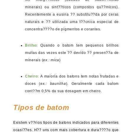
minerais) ou sint??ticos (compostos qu??micos).
Recentemente a eusina ?? substitu??da por ceras
naturais e ?? utilizada uma t??cnica especial de
concentra????o de pigmentos e corantes.
Brilho:
Quando o batom tem pequenos brilhos
muitas das vezes este ?? devido ?? presen??a de
minerais (
ex.: mica
)
Cheiro:
A maioria dos batons tem notas frutadas e
doces (
ex.: baunilha
). Geralmente cada batom
cont??m 0,5% da sua dosagem em cheiro.
Tipos de batom
Existem v??rios tipos de batons indicados para diferentes
ocasi??es. H?? uns com mais cobertura e dura????o que