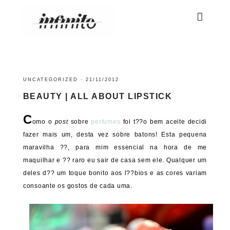
UNCATEGORIZED
·
21/11/2012
BEAUTY | ALL ABOUT LIPSTICK
C
omo o
post
sobre
perfumes
foi t??o bem aceite decidi
fazer mais um, desta vez sobre batons! Esta pequena
maravilha ??, para mim essencial na hora de me
maquilhar e ?? raro eu sair de casa sem ele. Qualquer um
deles d?? um toque bonito aos l??bios e as cores variam
consoante os gostos de cada uma.