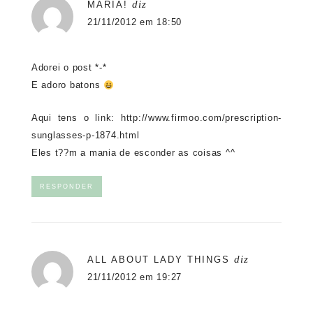
diz
MARIA!
21/11/2012 em 18:50
Adorei o post *-*
E adoro batons
Aqui tens o link:
http://www.firmoo.com/prescription-
sunglasses-p-1874.html
Eles t??m a mania de esconder as coisas ^^
RESPONDER
diz
ALL ABOUT LADY THINGS
21/11/2012 em 19:27