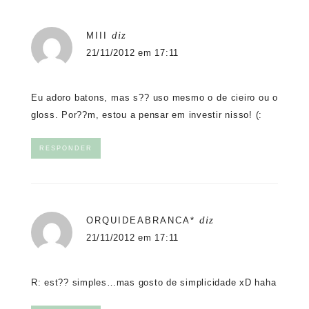
diz
MIII
21/11/2012 em 17:11
Eu adoro batons, mas s?? uso mesmo o de cieiro ou o
gloss. Por??m, estou a pensar em investir nisso! (:
RESPONDER
diz
ORQUIDEABRANCA*
21/11/2012 em 17:11
R: est?? simples…mas gosto de simplicidade xD haha