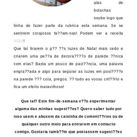
atas de
bolachas
soube logo que
tinha de fazer parte da rubrica esta semana. Se se
sentirem corajosos fa??am-nas! Podem ver a receita
AQUI
!
Que tal tirarem o p?? ??s luzes de Natal mais cedo e
criarem uma pe??a de decora????o de parede ??nica
com elas? Basta um pouco de paci??ncia, uma palavra
engra??ada e algo para segurar as luzes em posi????o
na parede ??? cola, pregos. ?? tudo ao vosso crit??rio e
fica um efeito maravilhoso!
Que tal? Este fim-de-semana v??o experimentar
alguma das minhas sugest??es? Quero saber tudo por
isso usem e abusem da caixinha de coment??rios ou de
qualquer outro meio para entrarem em contacto
comigo. Gostaria tamb??m que postassem sugest??es