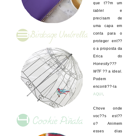
que t??m um
tablet
e
precisam de
uma capa em
conta para o
proteger ent??
o a proposta da
Erica do
Honestly???
WTF
?? a ideal.
Podem
encontr??-la
AQUI
.
Chove onde
voc??s est??
o? Animem
esses dias