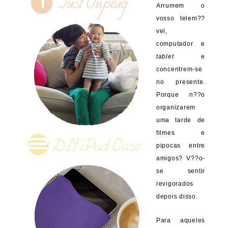
Arrumem o
vosso telem??
vel,
computador e
tablet
e
concentrem-se
no presente.
Porque n??o
organizarem
uma tarde de
filmes e
pipocas entre
amigos? V??o-
se sentir
revigorados
depois disso.
Para aqueles