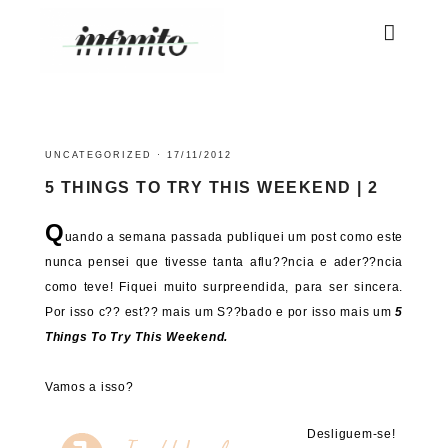
UNCATEGORIZED
·
17/11/2012
5 THINGS TO TRY THIS WEEKEND | 2
Q
uando a semana passada publiquei um post como este
nunca pensei que tivesse tanta aflu??ncia e ader??ncia
como teve! Fiquei muito surpreendida, para ser sincera.
Por isso c?? est?? mais um S??bado e por isso mais um
5
Things To Try This Weekend.
Vamos a isso?
Desliguem-se!