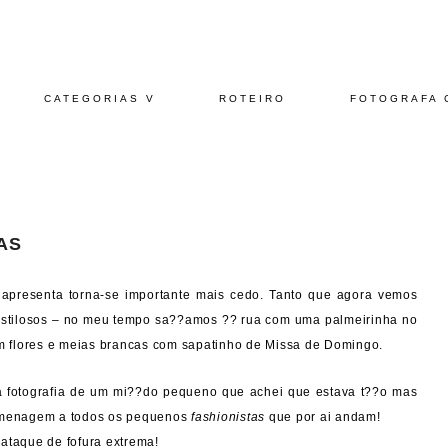
CATEGORIAS V
ROTEIRO
FOTOGRAFA 
AS
presenta torna-se importante mais cedo. Tanto que agora vemos
estilosos – no meu tempo sa??amos ?? rua com uma palmeirinha no
 flores e meias brancas com sapatinho de Missa de Domingo.
 fotografia de um mi??do pequeno que achei que estava t??o mas
homenagem a todos os pequenos
fashionistas
que por ai andam!
ataque de fofura extrema!