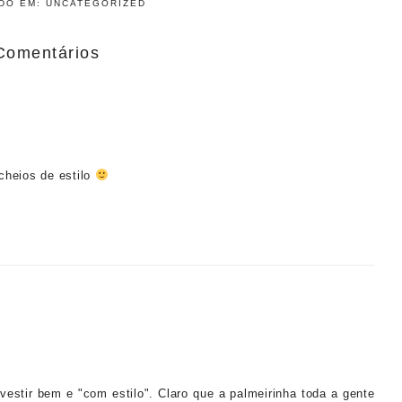
ADO EM:
UNCATEGORIZED
Comentários
cheios de estilo
stir bem e "com estilo". Claro que a palmeirinha toda a gente