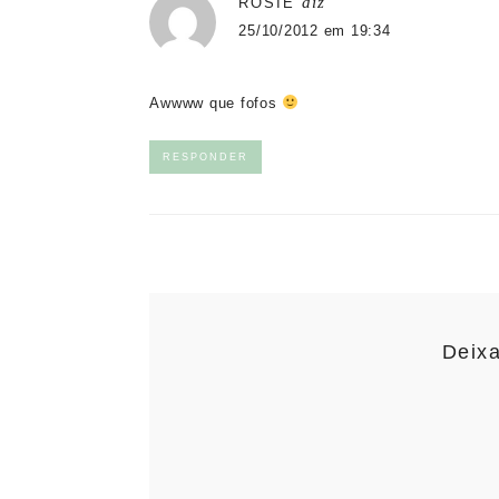
diz
ROSIE
25/10/2012 em 19:34
Awwww que fofos
RESPONDER
Deix