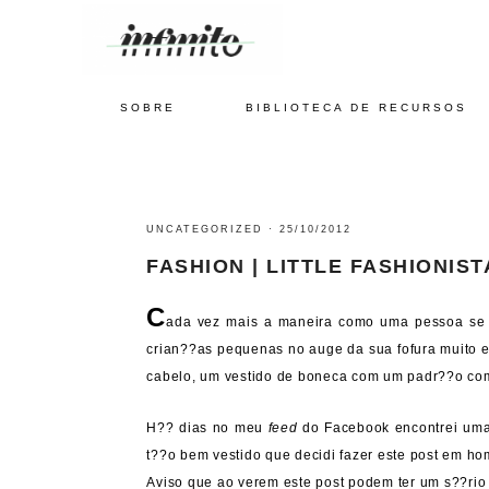
SOBRE
BIBLIOTECA DE RECURSOS
UNCATEGORIZED
·
25/10/2012
FASHION | LITTLE FASHIONIST
C
ada vez mais a maneira como uma pessoa se a
crian??as pequenas no auge da sua fofura muito 
cabelo, um vestido de boneca com um padr??o com
H?? dias no meu
feed
do Facebook encontrei uma
t??o bem vestido que decidi fazer este post em 
Aviso que ao verem este post podem ter um s??rio 