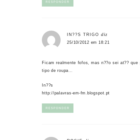
RESPONDER
diz
IN??S TRIGO
25/10/2012 em 18:21
Ficam realmente fofos, mas n??o sei at?? que 
tipo de roupa…
In??s
http://palavras-em-fm.blogspot.pt
RESPONDER