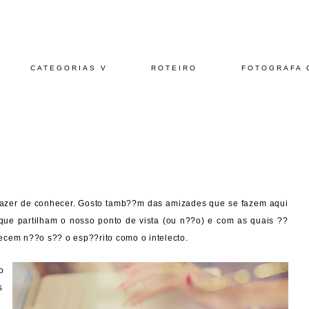
CATEGORIAS V
ROTEIRO
FOTOGRAFA 
azer de conhecer. Gosto tamb??m das amizades que se fazem aqui
ue partilham o nosso ponto de vista (ou n??o) e com as quais ??
ecem n??o s?? o esp??rito como o intelecto.
o
s