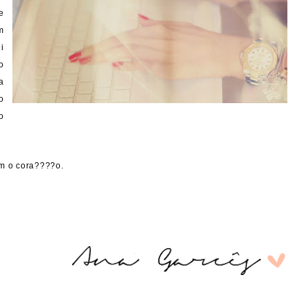
e
m
i
o
a
o
o
m o cora????o.