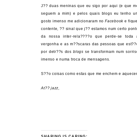
J?? duas meninas que eu sigo por aqui (e que m
seguem a mim) e pelos quais blogs eu tenho u
gosto imenso me adicionaram no
Facebook
e fique
contente, ?? sinal que j?? estamos num certo pont
da nossa inter-rela????o que perde-se toda 
vergonha e as m??scaras das pessoas que est??
por detr??s dos
blogs
se transformam num sorris
imenso e numa troca de mensagens.
S??o coisas como estas que me enchem e aquece
At?? jazz,
SHARING IS CARING: