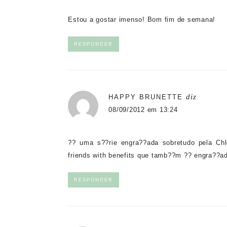
Estou a gostar imenso! Bom fim de semana!
RESPONDER
diz
HAPPY BRUNETTE
08/09/2012 em 13:24
?? uma s??rie engra??ada sobretudo pela Ch
friends with benefits que tamb??m ?? engra??
RESPONDER