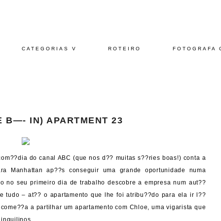
CATEGORIAS V
ROTEIRO
FOTOGRAFA 
E B—- IN) APARTMENT 23
 com??dia do canal ABC (que nos d?? muitas s??ries boas!) conta a
ara Manhattan ap??s conseguir uma grande oportunidade numa
o no seu primeiro dia de trabalho descobre a empresa num aut??
e tudo – at?? o apartamento que lhe foi atribu??do para ela ir l??
 e come??a a partilhar um apartamento com Chloe, uma vigarista que
inquilinos.