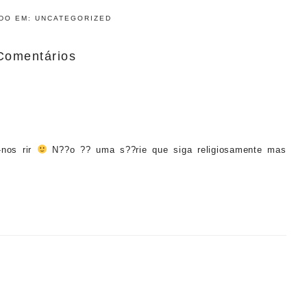
ADO EM:
UNCATEGORIZED
Comentários
-nos rir
N??o ?? uma s??rie que siga religiosamente mas