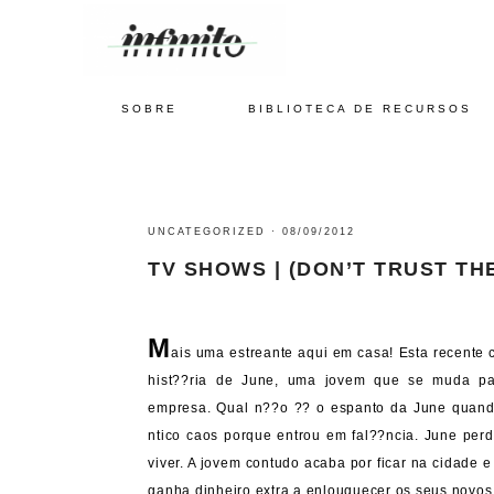
SOBRE
BIBLIOTECA DE RECURSOS
UNCATEGORIZED
·
08/09/2012
TV SHOWS | (DON’T TRUST TH
M
ais uma estreante aqui em casa! Esta recente
hist??ria de June, uma jovem que se muda p
empresa. Qual n??o ?? o espanto da June quand
ntico caos porque entrou em fal??ncia. June perd
viver. A jovem contudo acaba por ficar na cidade
ganha dinheiro extra a enlouquecer os seus novos 