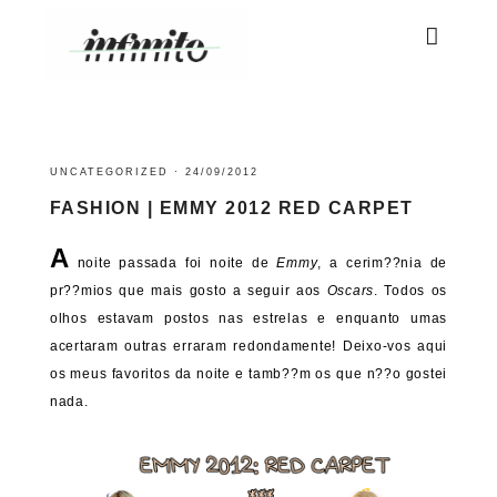
UNCATEGORIZED
·
24/09/2012
FASHION | EMMY 2012 RED CARPET
A
noite passada foi noite de
Emmy
, a cerim??nia de
pr??mios que mais gosto a seguir aos
Oscars
. Todos os
olhos estavam postos nas estrelas e enquanto umas
acertaram outras erraram redondamente! Deixo-vos aqui
os meus favoritos da noite e tamb??m os que n??o gostei
nada.