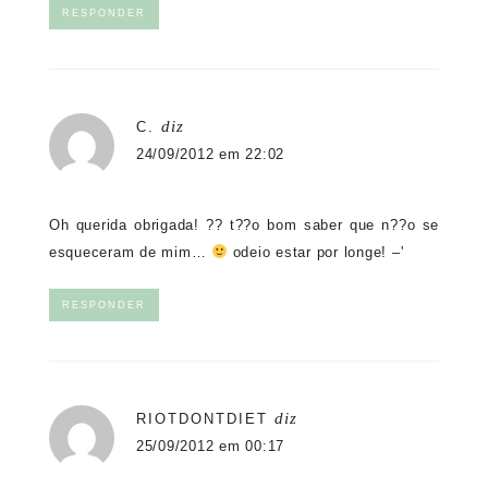
RESPONDER
diz
C.
24/09/2012 em 22:02
Oh querida obrigada! ?? t??o bom saber que n??o se
esqueceram de mim…
odeio estar por longe! –'
RESPONDER
diz
RIOTDONTDIET
25/09/2012 em 00:17