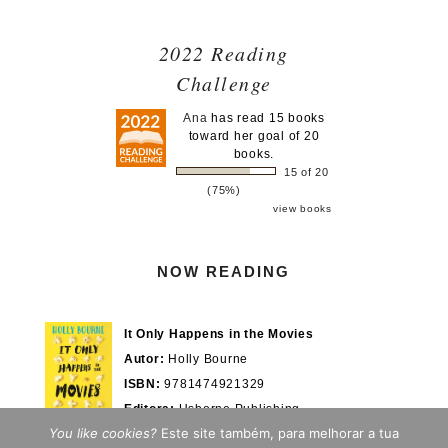
2022 Reading
Challenge
Ana
has read 15 books
toward her goal of 20
books.
15 of 20
(75%)
view books
NOW READING
It Only Happens in the Movies
Autor:
Holly Bourne
ISBN:
9781474921329
Editora:
Usborne Publishing
You like cookies?
Este site também, para melhorar a tua
Actualmente em:
28/100%
WOOK.pt