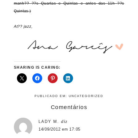
manh?? ??s Quartas e Quintas e antes das 11h ??s
Quintas.)
At?? jazz,
SHARING IS CARING:
PUBLICADO EM:
UNCATEGORIZED
Comentários
diz
LADY M.
14/09/2012 em 17:05