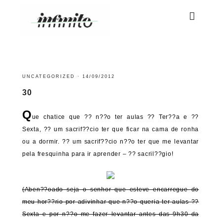
UNCATEGORIZED
·
14/09/2012
30
Q
ue chatice que ?? n??o ter aulas ?? Ter??a e ??
Sexta, ?? um sacrif??cio ter que ficar na cama de ronha
ou a dormir. ?? um sacrif??cio n??o ter que me levantar
pela fresquinha para ir aprender – ?? sacril??gio!
(Aben??oado seja o senhor que esteve encarregue do
meu hor??rio por adivinhar que n??o queria ter aulas ??
Sexta e por n??o me fazer levantar antes das 9h30 da