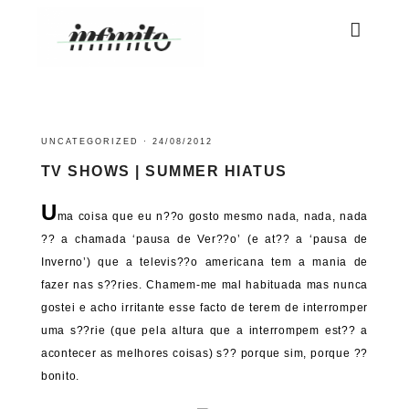
UNCATEGORIZED
·
24/08/2012
TV SHOWS | SUMMER HIATUS
U
ma coisa que eu n??o gosto mesmo nada, nada, nada
?? a chamada ‘pausa de Ver??o’ (e at?? a ‘pausa de
Inverno’) que a televis??o americana tem a mania de
fazer nas s??ries. Chamem-me mal habituada mas nunca
gostei e acho irritante esse facto de terem de interromper
uma s??rie (que pela altura que a interrompem est?? a
acontecer as melhores coisas) s?? porque sim, porque ??
bonito.