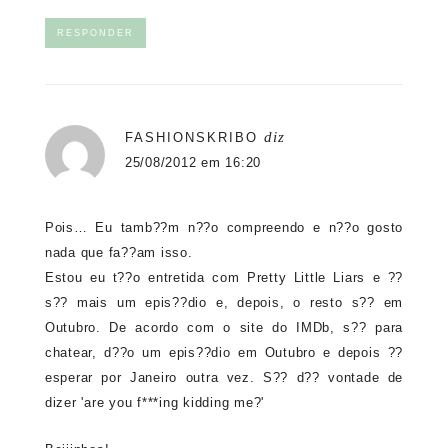
RESPONDER
diz
FASHIONSKRIBO
25/08/2012 em 16:20
Pois… Eu tamb??m n??o compreendo e n??o gosto
nada que fa??am isso.
Estou eu t??o entretida com Pretty Little Liars e ??
s?? mais um epis??dio e, depois, o resto s?? em
Outubro. De acordo com o site do IMDb, s?? para
chatear, d??o um epis??dio em Outubro e depois ??
esperar por Janeiro outra vez. S?? d?? vontade de
dizer 'are you f***ing kidding me?'