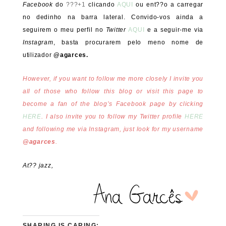
Facebook
do
???+1
clicando
AQUI
ou ent??o a carregar
no dedinho na barra lateral. Convido-vos ainda a
seguirem o meu perfil no
Twitter
AQUI
e a seguir-me via
Instagram
, basta procurarem pelo meno nome de
utilizador
@agarces.
However, if you want to follow me more closely I invite you
all of those who follow this blog or visit this page to
become a fan of the blog’s Facebook page by clicking
HERE
. I also invite you to follow my Twitter profile
HERE
and following me via Instagram, just look for my username
@agarces
.
At?? jazz,
SHARING IS CARING: