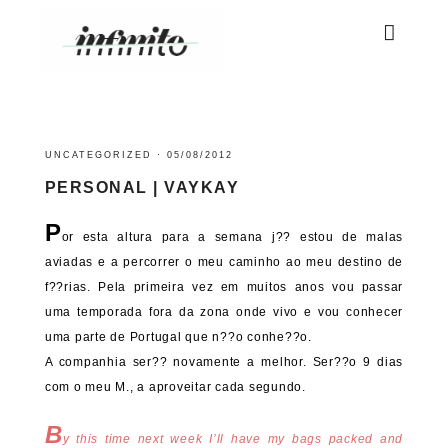
UNCATEGORIZED
·
05/08/2012
PERSONAL | VAYKAY
P
or esta altura para a semana j?? estou de malas
aviadas e a percorrer o meu caminho ao meu destino de
f??rias. Pela primeira vez em muitos anos vou passar
uma temporada fora da zona onde vivo e vou conhecer
uma parte de Portugal que n??o conhe??o.
A companhia ser?? novamente a melhor. Ser??o 9 dias
com o meu M., a aproveitar cada segundo.
B
y this time next week I’ll have my bags packed and