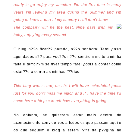
ready to go enjoy my vacation. For the first time in many
years I’m leaving my area during the Summer and I’m
going to know a part of my country I still don’t know.
The company will be the best. Nine days with my
baby, enjoying every second.
O blog n??o ficar?? parado, n??o senhora! Terei
posts
agendados s?? para voc??s n??o sentirem muito a minha
falta e tamb??m se tiver tempo farei
posts
a contar como
estar??o a correr as minhas f??rias.
This blog won’t stop, no sir! I will have scheduled posts
just for you don’t miss me much and if I have the time I’ll
come here a bit just to tell how everything is going.
No entanto, se quiserem estar mais dentro do
acontecimento convido-vos a todos os que passam aqui e
os que seguem o blog a serem f??s da p??gina no