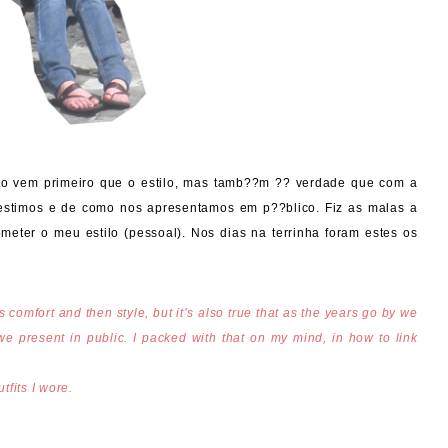
to vem primeiro que o estilo, mas tamb??m ?? verdade que com a
stimos e de como nos apresentamos em p??blico. Fiz as malas a
eter o meu estilo (pessoal). Nos dias na terrinha foram estes os
s comfort and then style, but it’s also true that as the years go by we
 present in public. I packed with that on my mind, in how to link
tfits I wore.