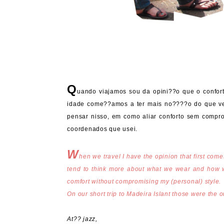
Q
uando viajamos sou da opini??o que o confor
idade come??amos a ter mais no????o do que ve
pensar nisso, em como aliar conforto sem comprom
coordenados que usei.
W
hen we travel I have the opinion that first come
tend to think more about what we wear and how we
comfort without compromising my (personal) style.
On our short trip to Madeira Islant those were the ou
At?? jazz,