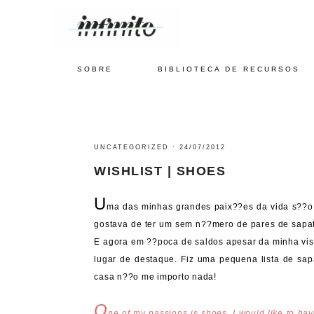
SOBRE
BIBLIOTECA DE RECURSOS
UNCATEGORIZED
·
24/07/2012
WISHLIST | SHOES
U
ma das minhas grandes paix??es da vida s??o
gostava de ter um sem n??mero de pares de sapatos 
E agora em ??poca de saldos apesar da minha vis
lugar de destaque. Fiz uma pequena lista de s
casa n??o me importo nada!
O
ne of my passions is shoes. I would like to have