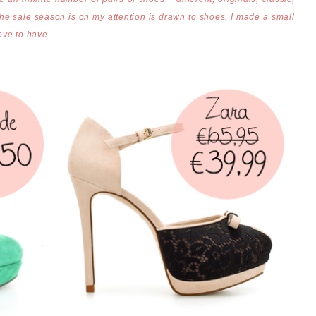
the sale season is on my attention is drawn to shoes. I made a small
love to have.