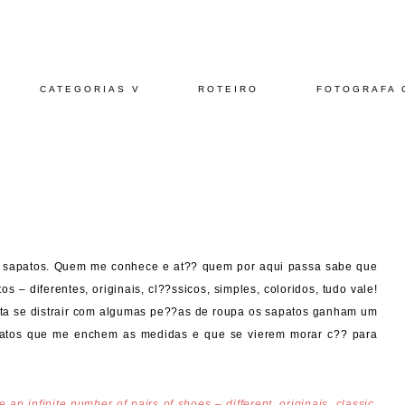
CATEGORIAS V
ROTEIRO
FOTOGRAFA 
 sapatos. Quem me conhece e at?? quem por aqui passa sabe que
– diferentes, originais, cl??ssicos, simples, coloridos, tudo vale!
ta se distrair com algumas pe??as de roupa os sapatos ganham um
apatos que me enchem as medidas e que se vierem morar c?? para
 an infinite number of pairs of shoes – different, originais, classic,