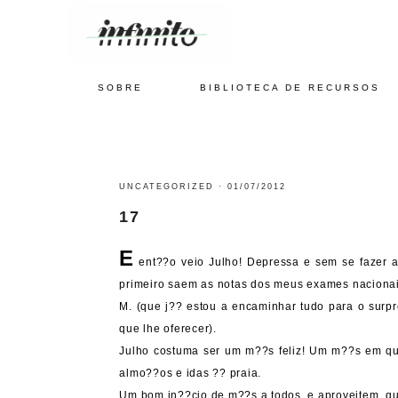
SOBRE
BIBLIOTECA DE RECURSOS
UNCATEGORIZED
·
01/07/2012
17
E
ent??o veio Julho! Depressa e sem se fazer a
primeiro saem as notas dos meus exames nacionais
M. (que j?? estou a encaminhar tudo para o sur
que lhe oferecer).
Julho costuma ser um m??s feliz! Um m??s em qu
almo??os e idas ?? praia.
Um bom in??cio de m??s a todos, e aproveitem, qu