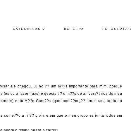
CATEGORIAS V
ROTEIRO
FOTOGRAFA 
visar ele chegou. Julho ?? um m??s importante para mim, porque
 (estou a fazer figas) e depois ?? o m??s de anivers??rios do meu
preender) e da M??e Garc??s (que tamb??m j?? tenho uma ideia do
e come??o a ir ?? praia e em que o meu grupo se junta todos em
e agora o tempo passa a correr!